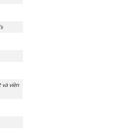
’s
 và viền