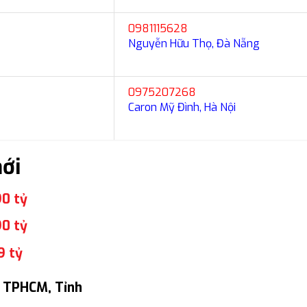
0981115628
Nguyễn Hữu Thọ, Đà Nẵng
0975207268
Caron Mỹ Đình, Hà Nội
ới
90 tỷ
90 tỷ
9 tỷ
, TPHCM, Tỉnh