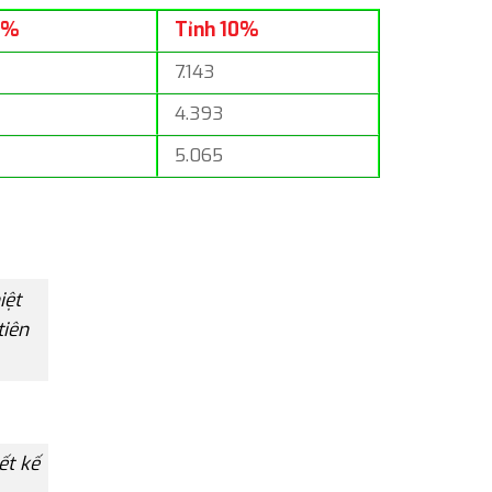
2%
Tỉnh 10%
7.143
4.393
5.065
iệt
tiên
ết kế