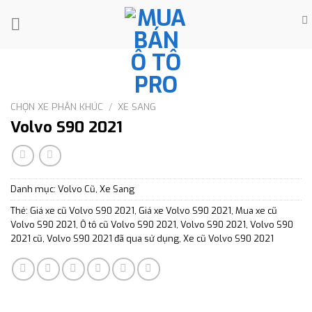
Skip
to
content
CHỌN XE PHÂN KHÚC
/
XE SANG
Volvo S90 2021
Danh mục:
Volvo Cũ
,
Xe Sang
Thẻ:
Giá xe cũ Volvo S90 2021
,
Giá xe Volvo S90 2021
,
Mua xe cũ
Volvo S90 2021
,
Ô tô cũ Volvo S90 2021
,
Volvo S90 2021
,
Volvo S90
2021 cũ
,
Volvo S90 2021 đã qua sử dụng
,
Xe cũ Volvo S90 2021