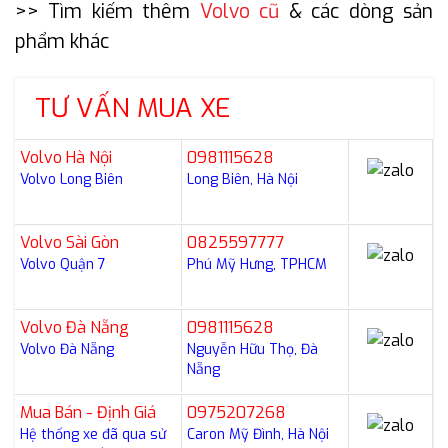
>> Tìm kiếm thêm
Volvo cũ
& các dòng sản
phẩm khác
TƯ VẤN MUA XE
Volvo Hà Nội
0981115628
Volvo Long Biên
Long Biên, Hà Nội
Volvo Sài Gòn
0825597777
Volvo Quận 7
Phú Mỹ Hưng, TPHCM
Volvo Đà Nẵng
0981115628
Volvo Đà Nẵng
Nguyễn Hữu Thọ, Đà
Nẵng
Mua Bán - Định Giá
0975207268
Hệ thống xe đã qua sử
Caron Mỹ Đình, Hà Nội