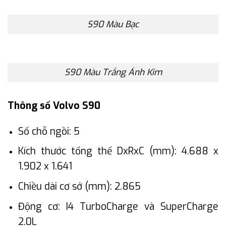
S90 Màu Bạc
S90 Màu Trắng Ánh Kim
Thông số Volvo S90
Số chỗ ngồi: 5
Kích thước tổng thể DxRxC (mm): 4.688 x
1.902 x 1.641
Chiều dài cơ sở (mm): 2.865
Động cơ: I4 TurboCharge và SuperCharge
2.0L