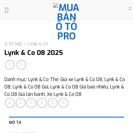
Skip
to
content
Ô TÔ MỚI
/
LYNK & CO
Lynk & Co 08 2025
Danh mục:
Lynk & Co
Thẻ:
Giá xe Lynk & Co 08
,
Lynk & Co
08
,
Lynk & Co 08 Giá
,
Lynk & Co 08 Giá bao nhiêu
,
Lynk &
Co 08 Giá lăn bánh
,
Xe Lynk & Co 08
MÔ TẢ