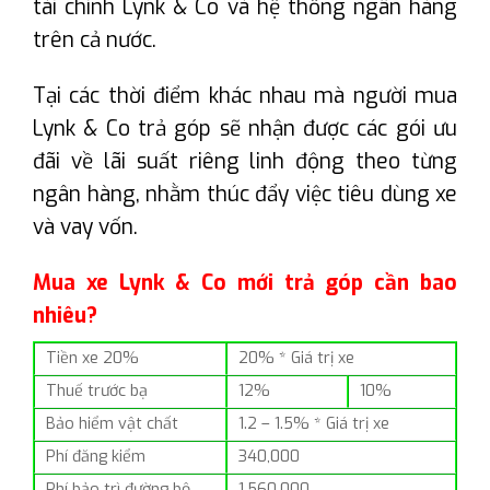
tài chính Lynk & Co và hệ thống ngân hàng
trên cả nước.
Tại các thời điểm khác nhau mà người mua
Lynk & Co trả góp sẽ nhận được các gói ưu
đãi về lãi suất riêng linh động theo từng
ngân hàng, nhằm thúc đẩy việc tiêu dùng xe
và vay vốn.
Mua xe Lynk & Co mới trả góp cần bao
nhiêu?
Tiền xe 20%
20% * Giá trị xe
Thuế trước bạ
12%
10%
Bảo hiểm vật chất
1.2 – 1.5% * Giá trị xe
Phí đăng kiểm
340,000
Phí bảo trì đường bộ
1,560,000