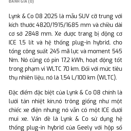
ĐÁNH GIÁ (0)
Lynk & Co 08 2025 là mẫu SUV cỡ trung với
kích thước 4820/1915/1685 mm và chiều dài
cơ sở 2848 mm. Xe được trang bị động cơ
ICE 1,5 lít và hệ thống plug-in hybrid, cho
tổng công suất 245 mã lực và moment 545
Nm. Nó cũng có pin 17,2 kWh, hoạt động tốt
trong phạm vi WLTC 70 km. Đối với mức tiêu
thụ nhiên liệu, nó là 1,54 L/100 km (WLTC).
Đặc điểm đặc biệt của Lynk & Co 08 chính là
lưới tản nhiệt kín,nó trông giống như một
chiếc xe điện nhưng nó vẫn có một ICE dưới
mui xe. Vấn đề là Lynk & Co sử dụng hệ
thống plug-in hybrid của Geely với hộp số