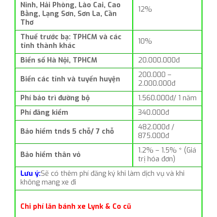
Ninh, Hải Phòng, Lào Cai, Cao
12%
Bằng, Lạng Sơn, Sơn La, Cần
Thơ
Thuế trước bạ: TPHCM và các
10%
tỉnh thành khác
Biển số Hà Nội, TPHCM
20.000.000đ
200.000 –
Biển các tỉnh và tuyến huyện
2.000.000đ
Phí bảo trì đường bộ
1.560.000đ/ 1 năm
Phí đăng kiểm
340.000đ
482.000đ /
Bảo hiểm tnds 5 chỗ/ 7 chỗ
875.000đ
1.2% – 1.5% * (Giá
Bảo hiểm thân vỏ
trị hóa đơn)
Lưu ý:
Sẽ có thêm phí đăng ký khi làm dịch vụ và khi
không mang xe đi
Chi phí lăn bánh xe Lynk & Co cũ