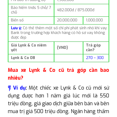
Bảo hiểm tnds 5 chỗ/ 7
482.000đ / 875.000đ
chỗ
Biển số
20,000,000
1,000,000
Lưu ý:
Có thể thêm một số chi phí phát sinh nhỏ khi vay
Bank trong trường hợp khách hàng có hồ sơ vay không
được đẹp
Giá Lynk & Co niêm
Trả góp
(VND)
yết
cần?
Lynk & Co 08
270 – 300
Mua xe Lynk & Co cũ trả góp cần bao
nhiêu?
¶ Ví dụ
:
Một chiếc xe Lynk & Co cũ mới sử
dụng được hơn 1 năm giá lúc mới là 550
triệu đồng, giá giao dịch giữa bên bán và bên
mua trị giá 500 triệu đồng. Ngân hàng thẩm