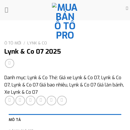
Skip
to
content
Ô TÔ MỚI
/
LYNK & CO
Lynk & Co 07 2025
Danh mục:
Lynk & Co
Thẻ:
Giá xe Lynk & Co 07
,
Lynk & Co
07
,
Lynk & Co 07 Giá bao nhiêu
,
Lynk & Co 07 Giá lăn bánh
,
Xe Lynk & Co 07
MÔ TẢ