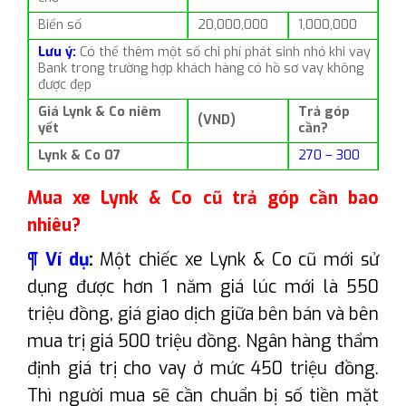
Biển số
20,000,000
1,000,000
Lưu ý:
Có thể thêm một số chi phí phát sinh nhỏ khi vay
Bank trong trường hợp khách hàng có hồ sơ vay không
được đẹp
Giá Lynk & Co niêm
Trả góp
(VND)
yết
cần?
Lynk & Co 07
270 – 300
Mua xe Lynk & Co cũ trả góp cần bao
nhiêu?
¶ Ví dụ
:
Một chiếc xe Lynk & Co cũ mới sử
dụng được hơn 1 năm giá lúc mới là 550
triệu đồng, giá giao dịch giữa bên bán và bên
mua trị giá 500 triệu đồng. Ngân hàng thẩm
định giá trị cho vay ở mức 450 triệu đồng.
Thì người mua sẽ cần chuẩn bị số tiền mặt