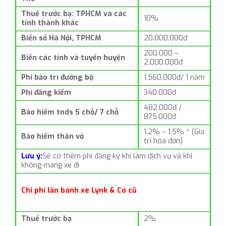
Thuế trước bạ: TPHCM và các
10%
tỉnh thành khác
Biển số Hà Nội, TPHCM
20.000.000đ
200.000 –
Biển các tỉnh và tuyến huyện
2.000.000đ
Phí bảo trì đường bộ
1.560.000đ/ 1 năm
Phí đăng kiểm
340.000đ
482.000đ /
Bảo hiểm tnds 5 chỗ/ 7 chỗ
875.000đ
1.2% – 1.5% * (Giá
Bảo hiểm thân vỏ
trị hóa đơn)
Lưu ý:
Sẽ có thêm phí đăng ký khi làm dịch vụ và khi
không mang xe đi
Chi phí lăn bánh xe Lynk & Co cũ
Thuế trước bạ
2%