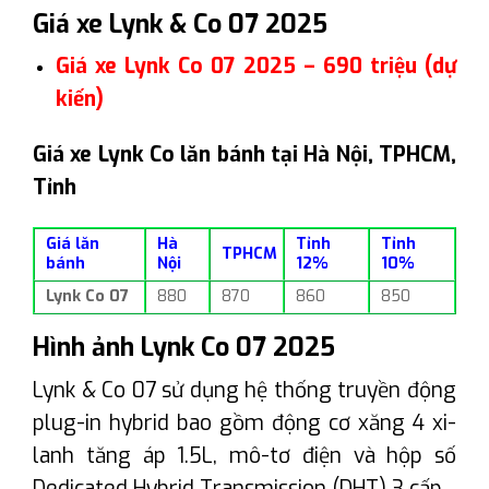
Giá xe Lynk & Co 07 2025
Giá xe Lynk Co 07 2025 – 690 triệu (dự
kiến)
Giá xe Lynk Co lăn bánh tại Hà Nội, TPHCM,
Tỉnh
Giá lăn
Hà
Tỉnh
Tỉnh
TPHCM
bánh
Nội
12%
10%
Lynk Co 07
880
870
860
850
Hình ảnh Lynk Co 07 2025
Lynk & Co 07 sử dụng hệ thống truyền động
plug-in hybrid bao gồm động cơ xăng 4 xi-
lanh tăng áp 1.5L, mô-tơ điện và hộp số
Dedicated Hybrid Transmission (DHT) 3 cấp.