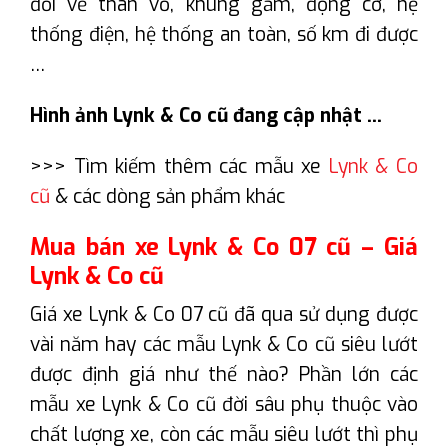
đối về thân vỏ, khung gầm, động cơ, hệ
thống điện, hệ thống an toàn, số km đi được
…
Hình ảnh Lynk & Co cũ đang cập nhật …
>>> Tìm kiếm thêm các mẫu xe
Lynk & Co
cũ
& các dòng sản phẩm khác
Mua bán xe Lynk & Co 07 cũ – Giá
Lynk & Co cũ
Giá xe Lynk & Co 07 cũ đã qua sử dụng được
vài năm hay các mẫu Lynk & Co cũ siêu lướt
được định giá như thế nào? Phần lớn các
mẫu xe Lynk & Co cũ đời sâu phụ thuộc vào
chất lượng xe, còn các mẫu siêu lướt thì phụ