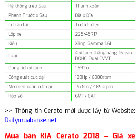
Hệ thống treo Sau
Thanh xoắn
Phanh Trước x Sau
Đĩa x Đĩa
Cơ cấu lái
Trợ lực điện
Lốp xe
225/45R17
Kiểu
Xăng, Gamma 1.6L
4 xi lanh thẳng hàng, 16 van
Loại
DOHC, Dual CVVT
Dung tích xi lanh
1.591 cc
Công suất cực đại
128Hp / 6300rpm
Mô men xoắn cực đại
157Nm / 4850rpm
Hộp số
6MT/ 6AT
>> Thông tin Cerato mới được lấy từ Website:
Dailymuabanxe.net
Mua bán KIA Cerato 2018 – Giá xe