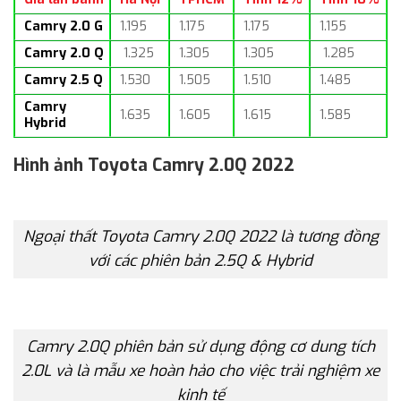
Camry 2.0 G
1.195
1.175
1.175
1.155
Camry 2.0 Q
1.325
1.305
1.305
1.285
Camry 2.5 Q
1.530
1.505
1.510
1.485
Camry
1.635
1.605
1.615
1.585
Hybrid
Hình ảnh Toyota Camry 2.0Q 2022
Ngoại thất Toyota Camry 2.0Q 2022 là tương đồng
với các phiên bản 2.5Q & Hybrid
Camry 2.0Q phiên bản sử dụng động cơ dung tích
2.0L và là mẫu xe hoàn hảo cho việc trải nghiệm xe
kinh tế