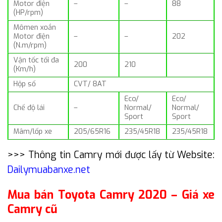
Motor điện
–
–
88
(HP/rpm)
Mômen xoắn
Motor điện
–
–
202
(N.m/rpm)
Vận tốc tối đa
200
210
(Km/h)
Hộp số
CVT/ 8AT
Eco/
Eco/
Chế độ lái
–
Normal/
Normal/
Sport
Sport
Mâm/lốp xe
205/65R16
235/45R18
235/45R18
>>> Thông tin Camry mới được lấy từ Website:
Dailymuabanxe.net
Mua bán Toyota Camry 2020 – Giá xe
Camry cũ