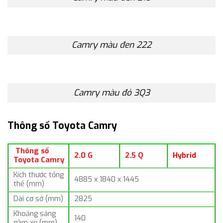
Camry màu đen 222
Camry màu đỏ 3Q3
Thông số Toyota Camry
Thông số
2.0 G
2.5 Q
Hybrid
Toyota Camry
Kích thước tổng
4885 x 1840 x 1445
thể (mm)
Dài cơ sở (mm)
2825
Khoảng sáng
140
gầm xe (mm)