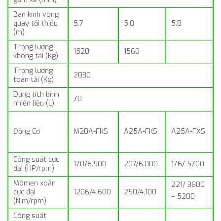
Bán kính vòng
quay tối thiểu
5.7
5.8
5.8
(m)
Trọng lượng
1520
1560
không tải (Kg)
Trọng lượng
2030
toàn tải (Kg)
Dung tích bình
70
nhiên liệu (L)
Động Cơ
M20A-FKS
A25A-FKS
A25A-FXS
Công suất cực
170/6.500
207/6.000
176/ 5700
đại (HP/rpm)
Mômen xoắn
221/ 3600
cực đại
1206/4,600
250/4,100
– 5200
(N.m/rpm)
Công suất