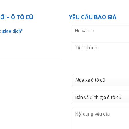
I - Ô TÔ CŨ
YÊU CẦU BÁO GIÁ
 giao dịch”