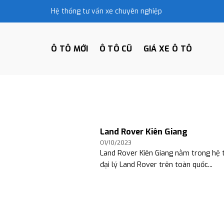
Skip
Hệ thống tư vấn xe chuyên nghiệp
to
content
Ô TÔ MỚI
Ô TÔ CŨ
GIÁ XE Ô TÔ
Land Rover Kiên Giang
01/10/2023
Land Rover Kiên Giang nằm trong hệ 
đại lý Land Rover trên toàn quốc...