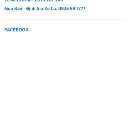
Tư vấn xe mới:
0975 207 268
Mua Bán - Định Giá Xe Cũ:
0825 59 7777
FACEBOOK