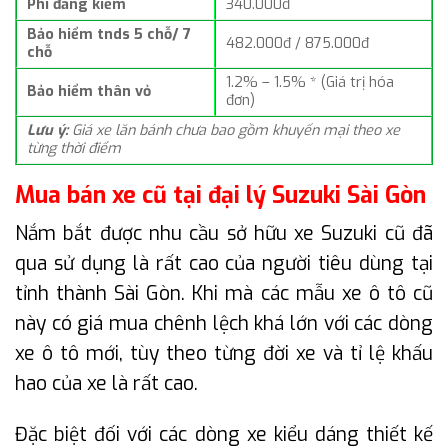
Phí đăng kiểm
340.000đ
Bảo hiểm tnds 5 chỗ/ 7
482.000đ / 875.000đ
chỗ
1.2% – 1.5% * (Giá trị hóa
Bảo hiểm thân vỏ
đơn)
Lưu ý:
Giá xe lăn bánh chưa bao gồm khuyến mại theo xe
từng thời điểm
Mua bán xe cũ tại đại lý Suzuki Sài Gòn
Nắm bắt được nhu cầu sở hữu xe Suzuki cũ đã
qua sử dụng là rất cao của người tiêu dùng tại
tỉnh thành Sài Gòn. Khi mà các mẫu xe ô tô cũ
này có giá mua chênh lệch khá lớn với các dòng
xe ô tô mới, tùy theo từng đời xe và tỉ lệ khấu
hao của xe là rất cao.
Đặc biệt đối với các dòng xe kiểu dáng thiết kế