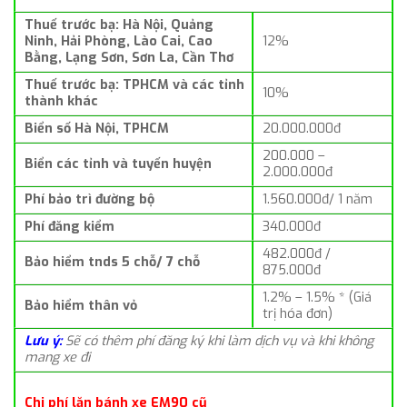
Thuế trước bạ: Hà Nội, Quảng
Ninh, Hải Phòng, Lào Cai, Cao
12%
Bằng, Lạng Sơn, Sơn La, Cần Thơ
Thuế trước bạ: TPHCM và các tỉnh
10%
thành khác
Biển số Hà Nội, TPHCM
20.000.000đ
200.000 –
Biển các tỉnh và tuyến huyện
2.000.000đ
Phí bảo trì đường bộ
1.560.000đ/ 1 năm
Phí đăng kiểm
340.000đ
482.000đ /
Bảo hiểm tnds 5 chỗ/ 7 chỗ
875.000đ
1.2% – 1.5% * (Giá
Bảo hiểm thân vỏ
trị hóa đơn)
Lưu ý:
Sẽ có thêm phí đăng ký khi làm dịch vụ và khi không
mang xe đi
Chi phí lăn bánh xe EM90 cũ