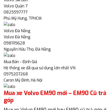
Volvo Quận 7
0825597777
Phú Mỹ Hưng, TPHCM
Volvo Đà Nẵng
Volvo Đà Nẵng
0981115628
Nguyễn Hữu Thọ, Đà Nẵng
Mua Bán - Định Giá
Hệ thống xe đã qua sử dụng lớn nhất VN
0975207268
Caron Mỹ Đình, Hà Nội
Mua xe Volvo EM90 mới – EM90 Cũ trả
góp
Mua xe Volvo EM90 mới hay EM90 cũ trả góp ở