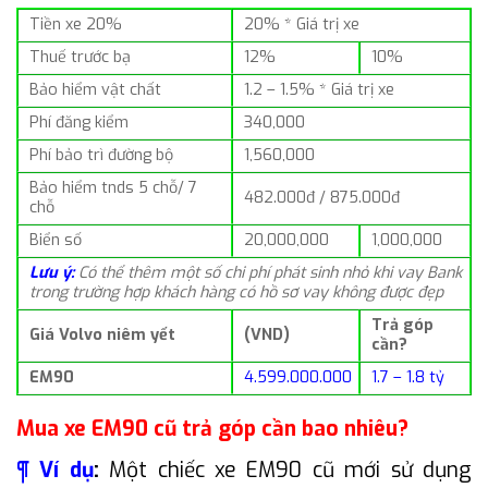
Tiền xe 20%
20% * Giá trị xe
Thuế trước bạ
12%
10%
Bảo hiểm vật chất
1.2 – 1.5% * Giá trị xe
Phí đăng kiểm
340,000
Phí bảo trì đường bộ
1,560,000
Bảo hiểm tnds 5 chỗ/ 7
482.000đ / 875.000đ
chỗ
Biển số
20,000,000
1,000,000
Lưu ý:
Có thể thêm một số chi phí phát sinh nhỏ khi vay Bank
trong trường hợp khách hàng có hồ sơ vay không được đẹp
Trả góp
Giá Volvo niêm yết
(VND)
cần?
EM90
4.599.000.000
1.7 – 1.8 tỷ
Mua xe EM90 cũ trả góp cần bao nhiêu?
¶ Ví dụ
:
Một chiếc xe EM90 cũ mới sử dụng