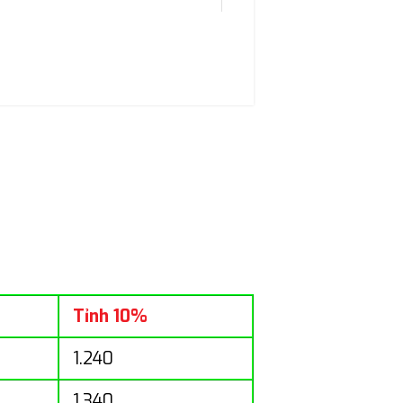
Tỉnh 10%
1.240
1.340