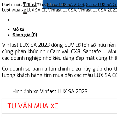
Tìm kiếm:
Danh mục:
Vinfast
Thẻ:
Giá xe LUX SA 2023
,
Giá xe LUX SA C
Lướt
,
Mua xe LUX SA Cũ
,
Vinfast LUX SA
,
Vinfast LUX SA 202
Mô tả
Đánh giá (0)
Vinfast LUX SA 2023 dòng SUV cỡ lớn sở hữu nền t
cùng phân khúc như Carnival, CX8, Santafe … Mẫu
các doanh nghiệp nhờ kiểu dáng đẹp mắt cùng thi
Có doanh số bán ra lớn chính điều này giúp cho 
lượng khách hàng tìm mua đến các mẫu LUX SA Cũ,
Hình ảnh xe Vinfast LUX SA 2023
TƯ VẤN MUA XE