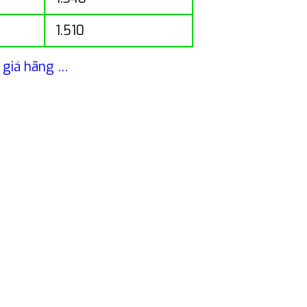
1.510
m giá hãng …