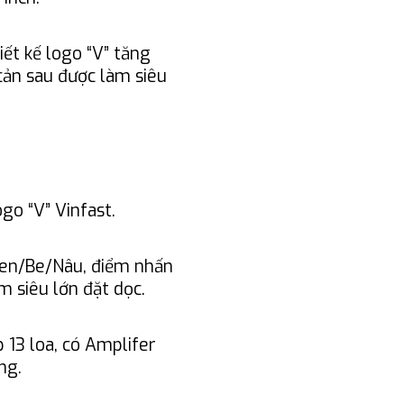
iết kế logo “V” tăng
 cản sau được làm siêu
go “V” Vinfast.
 Đen/Be/Nâu, điểm nhấn
m siêu lớn đặt dọc.
 13 loa, có Amplifer
ng.