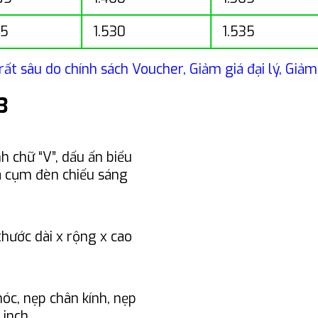
55
1.530
1.535
rất sâu do chính sách Voucher, Giảm giá đại lý, Giả
3
h chữ “V”, dấu ấn biểu
à cụm đèn chiếu sáng
thước dài x rộng x cao
nóc, nẹp chân kính, nẹp
 inch.