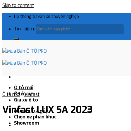
Skip to content
Hệ thống tư vấn xe chuyên nghiệp
Tìm kiếm:
Ô tô mới
Ô tô cũ
Ô tô mới
/
Vinfast
Giá xe ô tô
Vinfast LUX SA 2023
Mua xe trả góp
Chọn xe phân khúc
Showroom