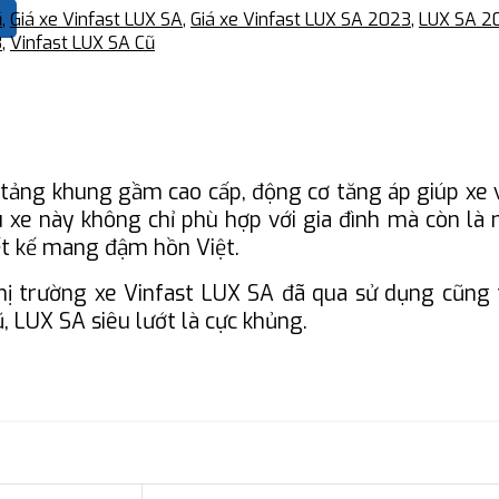
ũ
,
Giá xe Vinfast LUX SA
,
Giá xe Vinfast LUX SA 2023
,
LUX SA 2
3
,
Vinfast LUX SA Cũ
ảng khung gầm cao cấp, động cơ tăng áp giúp xe vư
 xe này không chỉ phù hợp với gia đình mà còn là 
ết kế mang đậm hồn Việt.
thị trường xe Vinfast LUX SA đã qua sử dụng cũng
 LUX SA siêu lướt là cực khủng.