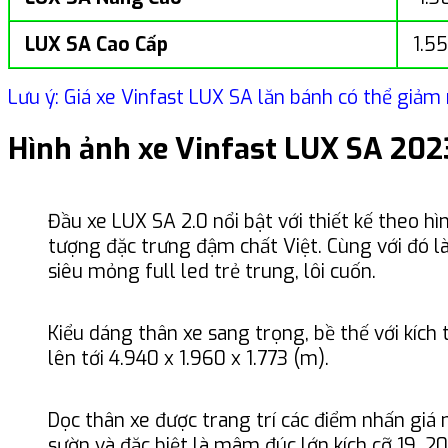
LUX SA Cao Cấp
1.5
Lưu ý: Giá xe Vinfast LUX SA lăn bánh có thể giảm 
Hình ảnh xe Vinfast LUX SA 202
Đầu xe LUX SA 2.0 nổi bật với thiết kế theo hìn
tượng đặc trưng đậm chất Việt. Cùng với đó l
siêu mỏng full led trẻ trung, lôi cuốn.
Kiểu dáng thân xe sang trọng, bề thế với kích 
lên tới 4.940 x 1.960 x 1.773 (m).
Dọc thân xe được trang trí các điểm nhấn giá 
sườn và đặc biệt là mâm đúc lớn kích cỡ 19, 20