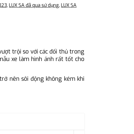
023
,
LUX SA đã qua sử dụng
,
LUX SA
ợt trội so với các đối thủ trong
mẫu xe làm hình ảnh rất tốt cho
 trở nên sôi động không kém khi