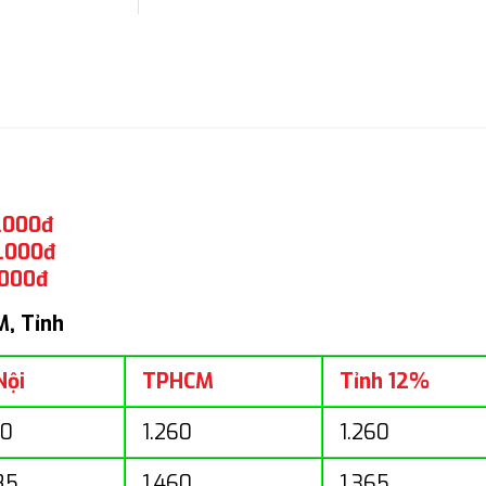
5.000đ
0.000đ
.000đ
M, Tỉnh
Nội
TPHCM
Tỉnh 12%
80
1.260
1.260
85
1.460
1.365