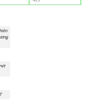
425
hiên
sương
nét
T