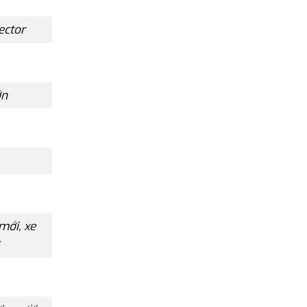
ector
ớn
mới, xe