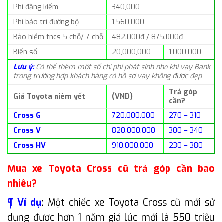
Phí đăng kiểm
340,000
Phí bảo trì đường bộ
1,560,000
Bảo hiểm tnds 5 chỗ/ 7 chỗ
482.000đ / 875.000đ
Biển số
20,000,000
1,000,000
Lưu ý:
Có thể thêm một số chi phí phát sinh nhỏ khi vay Bank
trong trường hợp khách hàng có hồ sơ vay không được đẹp
Trả góp
Giá Toyota niêm yết
(VND)
cần?
Cross G
720.000.000
270 – 310
Cross V
820.000.000
300 – 340
Cross HV
910.000.000
230 – 380
Mua xe Toyota Cross cũ trả góp cần bao
nhiêu?
¶ Ví dụ
:
Một chiếc xe Toyota Cross cũ mới sử
dụng được hơn 1 năm giá lúc mới là 550 triệu