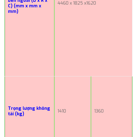
bên ngoài (D x R x
4460 x 1825 x1620
C) (mm x mm x
mm)
Trọng lượng không
1410
1360
tải (kg)