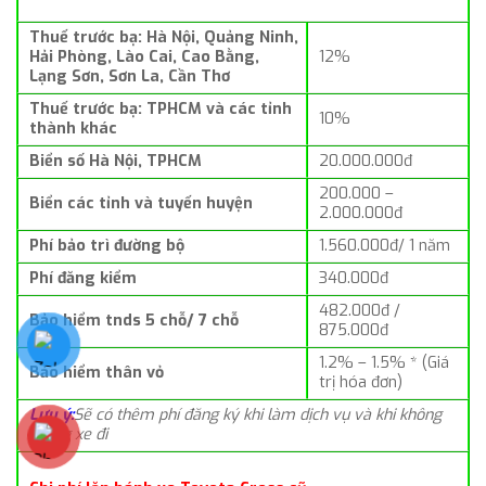
Thuế trước bạ: Hà Nội, Quảng Ninh,
Hải Phòng, Lào Cai, Cao Bằng,
12%
Lạng Sơn, Sơn La, Cần Thơ
Thuế trước bạ: TPHCM và các tỉnh
10%
thành khác
Biển số Hà Nội, TPHCM
20.000.000đ
200.000 –
Biển các tỉnh và tuyến huyện
2.000.000đ
Phí bảo trì đường bộ
1.560.000đ/ 1 năm
Phí đăng kiểm
340.000đ
482.000đ /
Bảo hiểm tnds 5 chỗ/ 7 chỗ
875.000đ
1.2% – 1.5% * (Giá
Bảo hiểm thân vỏ
trị hóa đơn)
Lưu ý:
Sẽ có thêm phí đăng ký khi làm dịch vụ và khi không
mang xe đi