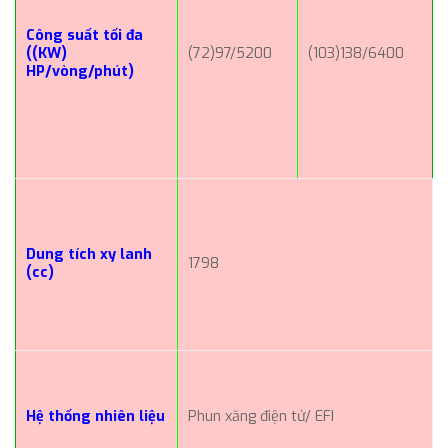
Công suất tối đa
((KW)
(72)97/5200
(103)138/6400
HP/vòng/phút)
Dung tích xy lanh
1798
(cc)
Hệ thống nhiên liệu
Phun xăng điện tử/ EFI