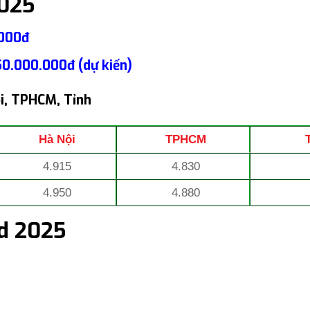
2025
.000đ
50.000.000đ (dự kiến)
ội, TPHCM, Tỉnh
Hà Nội
TPHCM
4.915
4.830
4.950
4.880
rd 2025