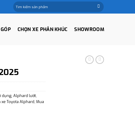
Tìm
kiếm:
 GÓP
CHỌN XE PHÂN KHÚC
SHOWROOM
 2025
ử dụng
,
Alphard lướt
,
á xe Toyota Alphard
,
Mua