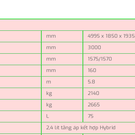
mm
4995 x 1850 x 193
mm
3000
mm
1575/1570
mm
160
m
5.8
kg
2140
kg
2665
L
75
2,4 lít tăng áp kết hợp Hybrid