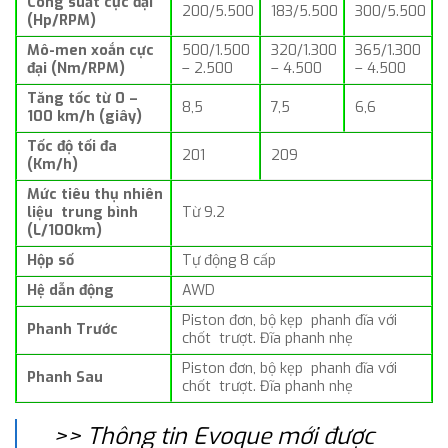
Công suất cực đại
200/5.500
183/5.500
300/5.500
(Hp/RPM)
Mô-men xoắn cực
500/1.500
320/1.300
365/1.300
đại (Nm/RPM)
– 2.500
– 4.500
– 4.500
Tăng tốc từ 0 –
8,5
7,5
6,6
100 km/h (giây)
Tốc độ tối đa
201
209
(Km/h)
Mức tiêu thụ nhiên
liệu trung bình
Từ 9.2
(L/100km)
Hộp số
Tự động 8 cấp
Hệ dẫn động
AWD
Piston đơn, bộ kẹp phanh đĩa với
Phanh Trước
chốt trượt. Đĩa phanh nhẹ
Piston đơn, bộ kẹp phanh đĩa với
Phanh Sau
chốt trượt. Đĩa phanh nhẹ
>> Thông tin Evoque mới được