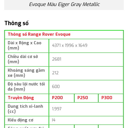
Evoque Màu Eiger Gray Metallic
Thông số
Thông số Range Rover Evoque
Dài x Rộng x Cao
4371 x 1996 x 1649
(mm)
Chiều dài cơ sở
2681
(mm)
Khoảng sáng gầm
212
xe (mm)
Độ sâu lội nước tối
600
đa (mm)
Truyền Động
P200
P250
P300
Dung tích xi-lanh
1.997
(cc)
Kiểu động cơ
I4