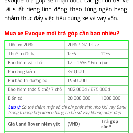
Evoque trả góp sẽ nhận được các gói ưu đãi về
lãi suất riêng linh động theo từng ngân hàng,
nhằm thúc đẩy việc tiêu dùng xe và vay vốn.
Mua xe Evoque mới trả góp cần bao nhiêu?
Tiền xe 20%
20% * Giá trị xe
Thuế trước bạ
12%
10%
Bảo hiểm vật chất
1.2 – 1.5% * Giá trị xe
Phí đăng kiểm
340,000
Phí bảo trì đường bộ
1,560,000
Bảo hiểm tnds 5 chỗ/ 7 chỗ
482.000đ / 875.000đ
Biển số
20,000,000
1,000,000
Lưu ý:
Có thể thêm một số chi phí phát sinh nhỏ khi vay Bank
trong trường hợp khách hàng có hồ sơ vay không được đẹp
Trả góp
Giá Land Rover niêm yết
(VND)
cần?