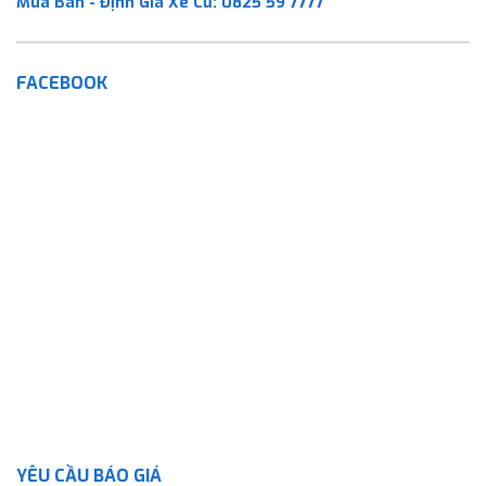
Mua Bán - Định Giá Xe Cũ:
0825 59 7777
FACEBOOK
YÊU CẦU BÁO GIÁ