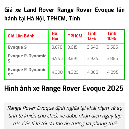
Giá xe Land Rover Range Rover Evoque lăn
bánh tại Hà Nội, TPHCM, Tỉnh
Hà
Tỉnh
Tỉnh
Giá Lăn Bánh
TPHCM
Nội
12%
10%
Evoque S
3.670
3.615
3.640
3.585
Evoque
R-Dynamic
3.955
3.895
3.925
3.865
S
Evoque
R-Dynamic
4.390
4.325
4.360
4.295
SE
Hình ảnh xe Range Rover Evoque 2025
Range Rover Evoque định nghĩa lại khái niệm về sự
tinh tế khiến cho chiếc xe được nhận diện ngay lập
tức. Các tỉ lệ tối ưu tạo ấn tượng và phong thái