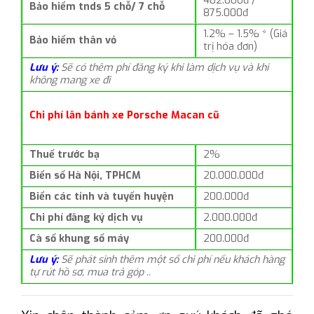
482.000đ /
Bảo hiểm tnds 5 chỗ/ 7 chỗ
875.000đ
1.2% – 1.5% * (Giá
Bảo hiểm thân vỏ
trị hóa đơn)
Lưu ý:
Sẽ có thêm phí đăng ký khi làm dịch vụ và khi
không mang xe đi
Chi phí lăn bánh xe Porsche Macan cũ
Thuế trước bạ
2%
Biển số Hà Nội, TPHCM
20.000.000đ
Biển các tỉnh và tuyến huyện
200.000đ
Chi phí đăng ký dịch vụ
2.000.000đ
Cà số khung số máy
200.000đ
Lưu ý:
Sẽ phát sinh thêm một số chi phí nếu khách hàng
tự rút hồ sơ, mua trả góp ..