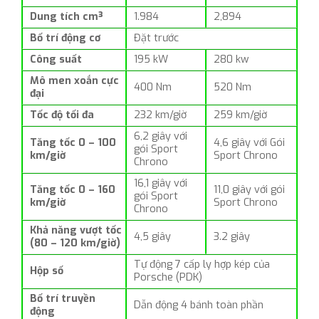
Dung tích cm³
1.984
2,894
Bố trí động cơ
Đặt trước
Công suất
195 kW
280 kw
Mô men xoắn cực
400 Nm
520 Nm
đại
Tốc độ tối đa
232 km/giờ
259 km/giờ
6,2 giây với
Tăng tốc 0 – 100
4,6 giây với Gói
gói Sport
km/giờ
Sport Chrono
Chrono
16,1 giây với
Tăng tốc 0 – 160
11,0 giây với gói
gói Sport
km/giờ
Sport Chrono
Chrono
Khả năng vượt tốc
4,5 giây
3.2 giây
(80 – 120 km/giờ)
Tự động 7 cấp ly hợp kép của
Hộp số
Porsche (PDK)
Bố trí truyền
Dẫn động 4 bánh toàn phần
động