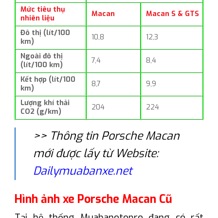
Mức tiêu thụ
Macan
Macan S & GTS
nhiên liệu
Đô thị (lít/100
10,8
12,3
km)
Ngoài đô thị
7,4
8,4
(lít/100 km)
Kết hợp (lít/100
8,7
9,9
km)
Lượng khí thải
204
224
CO2 (g/km)
>> Thông tin Porsche Macan
mới được lấy từ Website:
Dailymuabanxe.net
Hình ảnh xe Porsche Macan Cũ
Tại hệ thống Muabanotopro đang có rất