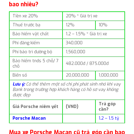
bao nhiêu?
Tiền xe 20%
20% * Giá trị xe
Thuế trước bạ
12%
10%
Bảo hiểm vật chất
1.2 – 1.5% * Giá trị xe
Phí đăng kiểm
340,000
Phí bảo trì đường bộ
1,560,000
Bảo hiểm tnds 5 chỗ/ 7
482.000đ / 875.000đ
chỗ
Biển số
20,000,000
1,000,000
Lưu ý:
Có thể thêm một số chi phí phát sinh nhỏ khi vay
Bank trong trường hợp khách hàng có hồ sơ vay không
được đẹp
Trả góp
Giá Porsche niêm yết
(VND)
cần?
Porsche Macan
1.2 – 1.5 tỷ
Mua xe Porsche Macan cũ trả góp cần bao