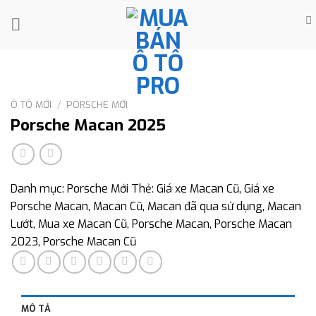
Skip
to
content
Ô TÔ MỚI
/
PORSCHE MỚI
Porsche Macan 2025
Danh mục:
Porsche Mới
Thẻ:
Giá xe Macan Cũ
,
Giá xe
Porsche Macan
,
Macan Cũ
,
Macan đã qua sử dụng
,
Macan
Lướt
,
Mua xe Macan Cũ
,
Porsche Macan
,
Porsche Macan
2023
,
Porsche Macan Cũ
MÔ TẢ