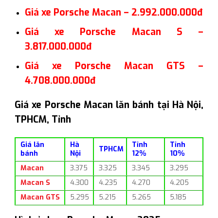
Giá xe Porsche Macan – 2.992.000.000đ
Giá xe Porsche Macan S –
3.817.000.000đ
Giá xe Porsche Macan GTS –
4.708.000.000đ
Giá xe Porsche Macan lăn bánh tại Hà Nội,
TPHCM, Tỉnh
Giá lăn
Hà
Tỉnh
Tỉnh
TPHCM
bánh
Nội
12%
10%
Macan
3.375
3.325
3.345
3.295
Macan S
4.300
4.235
4.270
4.205
Macan GTS
5.295
5.215
5.265
5.185