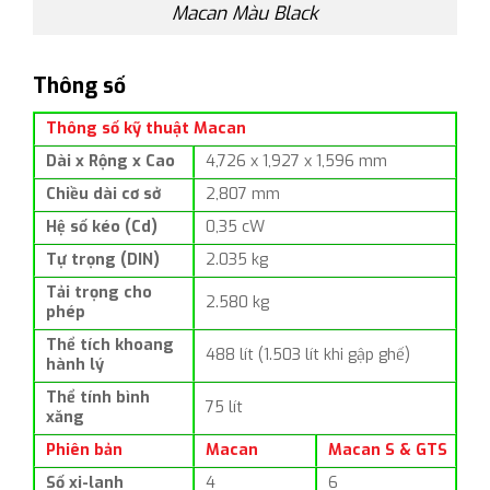
Macan Màu Black
Thông số
Thông số kỹ thuật Macan
Dài x Rộng x Cao
4,726 x 1,927 x 1,596 mm
Chiều dài cơ sở
2,807 mm
Hệ số kéo (Cd)
0,35 cW
Tự trọng (DIN)
2.035 kg
Tải trọng cho
2.580 kg
phép
Thể tích khoang
488 lít (1.503 lít khi gập ghế)
hành lý
Thể tính bình
75 lít
xăng
Phiên bản
Macan
Macan S & GTS
Số xi-lanh
4
6