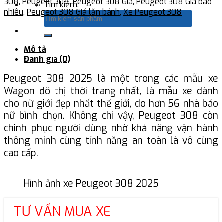
308
,
Peugeot 308
,
Peugeot 308 Giá
,
Peugeot 308 Giá bao
Tìm kiếm:
nhiêu
,
Peugeot 308 Giá lăn bánh
,
Xe Peugeot 308
Mô tả
Đánh giá (0)
Peugeot 308 2025 là một trong các mẫu xe
Wagon đô thị thời trang nhất, là mẫu xe dành
cho nữ giới đẹp nhất thế giới, do hơn 56 nhà báo
nữ bình chọn. Không chi vậy, Peugeot 308 còn
chinh phục người dùng nhờ khả năng vận hành
thông minh cùng tính năng an toàn là vô cùng
cao cấp.
Hình ảnh xe Peugeot 308 2025
TƯ VẤN MUA XE