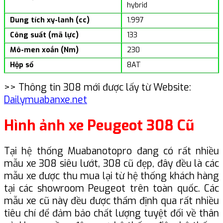
hybrid
Dung tích xy-lanh (cc)
1.997
Công suất (mã lực)
133
Mô-men xoắn (Nm)
230
Hộp số
8AT
>> Thông tin 308 mới được lấy từ Website:
Dailymuabanxe.net
Hình ảnh xe Peugeot 308 Cũ
Tại hệ thống Muabanotopro đang có rất nhiều
mẫu xe 308 siêu lướt, 308 cũ đẹp, đây đều là các
mẫu xe được thu mua lại từ hệ thống khách hàng
tại các showroom Peugeot trên toàn quốc. Các
mẫu xe cũ này đều được thẩm định qua rất nhiều
tiêu chí để đảm bảo chất lượng tuyệt đối về thân