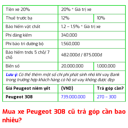
Tiền xe 20%
20% * Giá trị xe
Thuế trước bạ
12%
10%
Bảo hiểm vật chất
1.2 – 1.5% * Giá trị xe
Phí đăng kiểm
340,000
Phí bảo trì đường bộ
1,560,000
Bảo hiểm tnds 5 chỗ/ 7
482.000đ / 875.000đ
chỗ
Biển số
20,000,000
1,000,000
Lưu ý:
Có thể thêm một số chi phí phát sinh nhỏ khi vay Bank
trong trường hợp khách hàng có hồ sơ vay không được đẹp
Giá Peugeot niêm yết
(VND)
Trả góp cần?
Peugeot 308
739.000.000
270 – 300
Mua xe Peugeot 308 cũ trả góp cần bao
nhiêu?