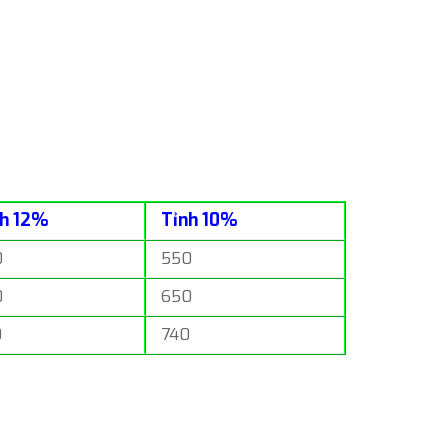
nh 12%
Tỉnh 10%
0
550
0
650
0
740