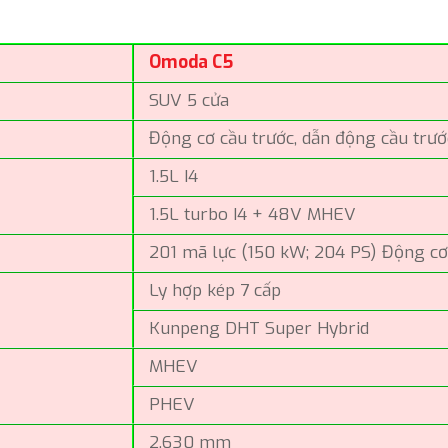
Omoda C5
SUV 5 cửa
Động cơ cầu trước, dẫn động cầu trướ
1.5L I4
1.5L turbo I4 + 48V MHEV
201 mã lực (150 kW; 204 PS) Động cơ
Ly hợp kép 7 cấp
Kunpeng DHT Super Hybrid
MHEV
PHEV
2.630 mm