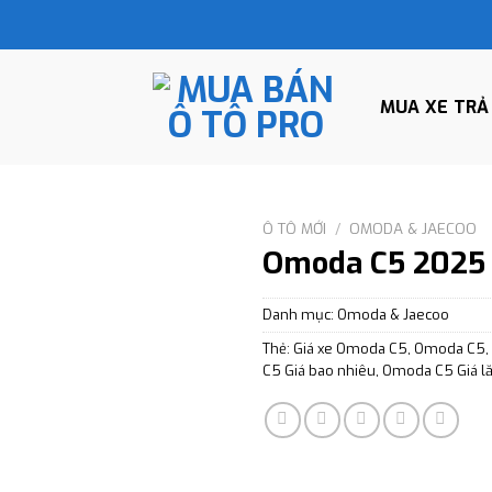
MUA XE TRẢ
Ô TÔ MỚI
/
OMODA & JAECOO
Omoda C5 2025
Danh mục:
Omoda & Jaecoo
Thẻ:
Giá xe Omoda C5
,
Omoda C5
,
C5 Giá bao nhiêu
,
Omoda C5 Giá l