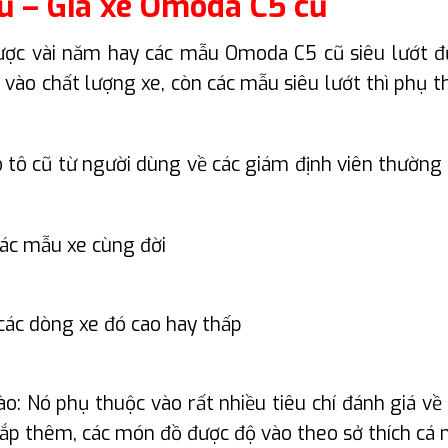
 – Giá xe Omoda C5 cũ
ợc vài năm hay các mẫu Omoda C5 cũ siêu lướt đư
ào chất lượng xe, còn các mẫu siêu lướt thì phụ th
tô cũ từ người dùng về các giám định viên thường t
 các mẫu xe cùng đời
 các dòng xe đó cao hay thấp
ào: Nó phụ thuộc vào rất nhiều tiêu chí đánh giá v
 lắp thêm, các món đồ được độ vào theo sở thích cá n