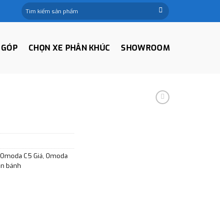
Tìm
kiếm:
 GÓP
CHỌN XE PHÂN KHÚC
SHOWROOM
Omoda C5 Giá
,
Omoda
ăn bánh