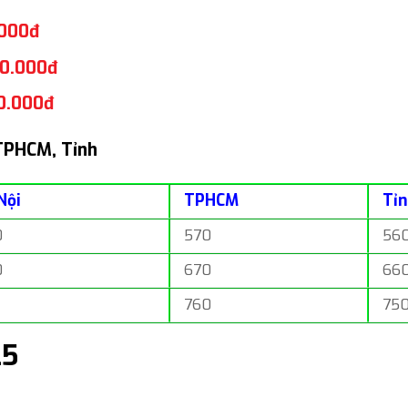
.000đ
00.000đ
0.000đ
 TPHCM, Tỉnh
Nội
TPHCM
Tỉ
0
570
56
0
670
66
760
75
25