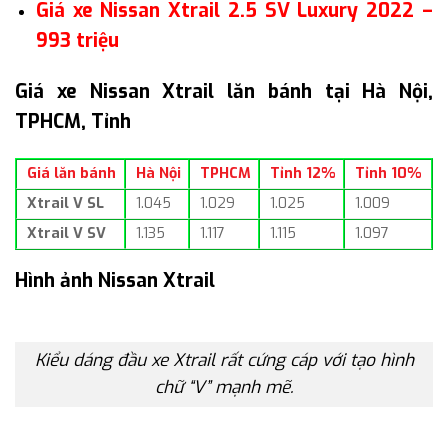
Giá xe Nissan Xtrail 2.5 SV Luxury 2022 –
993 triệu
Giá xe Nissan Xtrail lăn bánh tại Hà Nội,
TPHCM, Tỉnh
Giá lăn bánh
Hà Nội
TPHCM
Tỉnh 12%
Tỉnh 10%
Xtrail V SL
1.045
1.029
1.025
1.009
Xtrail V SV
1.135
1.117
1.115
1.097
Hình ảnh Nissan Xtrail
Kiểu dáng đầu xe Xtrail rất cứng cáp với tạo hình
chữ “V” mạnh mẽ.