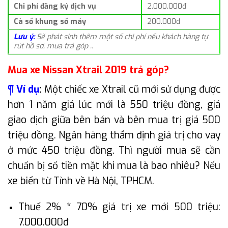
Chi phí đăng ký dịch vụ
2.000.000đ
Cà số khung số máy
200.000đ
Lưu ý:
Sẽ phát sinh thêm một số chi phí nếu khách hàng tự
rút hồ sơ, mua trả góp ..
Mua xe Nissan Xtrail 2019 trả góp?
¶ Ví dụ
:
Một chiếc xe Xtrail cũ mới sử dụng được
hơn 1 năm giá lúc mới là 550 triệu đồng, giá
giao dịch giữa bên bán và bên mua trị giá 500
triệu đồng. Ngân hàng thẩm định giá trị cho vay
ở mức 450 triệu đồng. Thì người mua sẽ cần
chuẩn bị số tiền mặt khi mua là bao nhiêu? Nếu
xe biển từ Tỉnh về Hà Nội, TPHCM.
Thuế 2% * 70% giá trị xe mới 500 triệu:
7.000.000đ