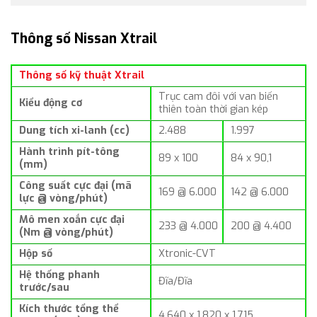
Thông số Nissan Xtrail
Thông số kỹ thuật Xtrail
Trục cam đôi với van biến
Kiểu động cơ
thiên toàn thời gian kép
Dung tích xi-lanh (cc)
2.488
1.997
Hành trình pít-tông
89 x 100
84 x 90,1
(mm)
Công suất cực đại (mã
169 @ 6.000
142 @ 6.000
lực @ vòng/phút)
Mô men xoắn cực đại
233 @ 4.000
200 @ 4.400
(Nm @ vòng/phút)
Hộp số
Xtronic-CVT
Hệ thống phanh
Đĩa/Đĩa
trước/sau
Kích thước tổng thể
4.640 x 1.820 x 1.715