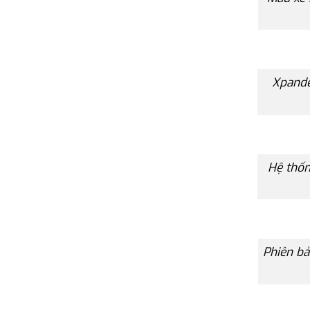
Xpande
Hệ thốn
Phiên bả