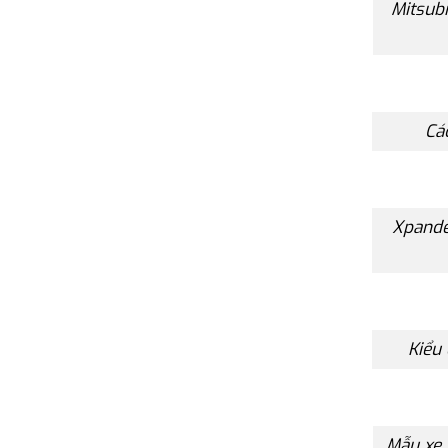
Mitsub
Cá
Xpande
Kiểu 
Mẫu xe 