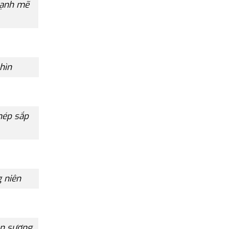
mạnh mẽ
hìn
hép sắp
g niên
èn sương