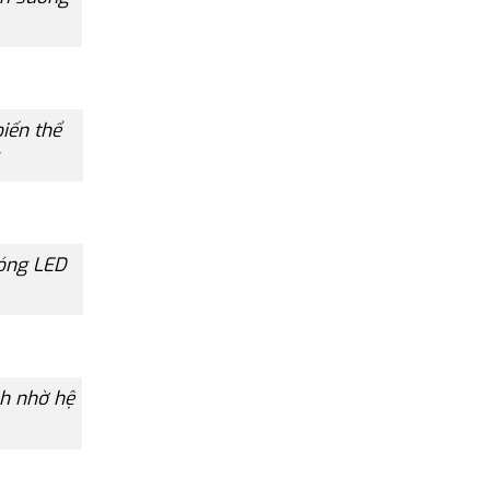
iến thể
bóng LED
nh nhờ hệ