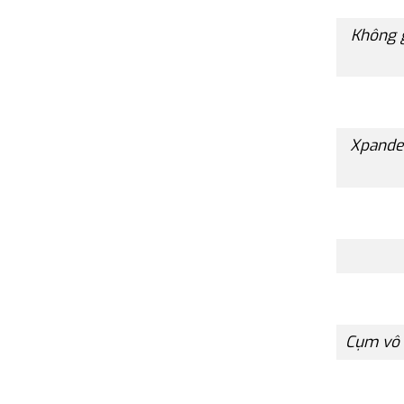
Không 
Xpander
Cụm vô 