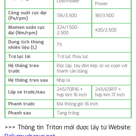
Low-Power
Power
Công suất cực đại
136/3.500
181/3.500
(Ps/rpm)
Momen xoắn cực
324/1.500-
430/2.500
đại (Nm/rpm)
2.500
Dung tích thùng
75
nhiên liệu (L)
Trợ lực lái
Trợ lực thủy lực
Hệ thống treo
Độc lập, tay đòn kép, lò xo cuộn với
trước
thanh cân bằng
Hệ thống treo sau
Nhíp lá
245/70R16 +
245/65R17 +
Lốp xe trước/sau
hợp kim 16 inch
hợp kim 17 inch
Phanh trước
Đĩa thông gió 16 inch
Phanh sau
Tang trống
>>> Thông tin Triton mới được lấy từ Website: