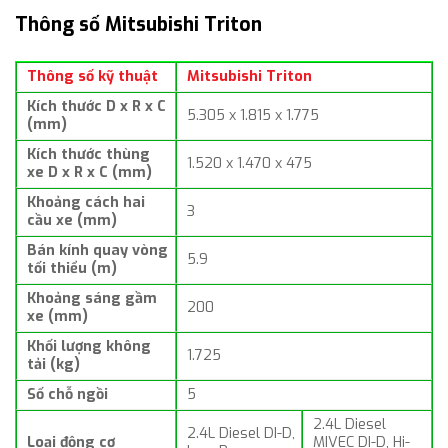
Thông số Mitsubishi Triton
Thông số kỹ thuật
Mitsubishi Triton
Kích thước D x R x C
5.305 x 1.815 x 1.775
(mm)
Kích thước thùng
1.520 x 1.470 x 475
xe D x R x C (mm)
Khoảng cách hai
3
cầu xe (mm)
Bán kính quay vòng
5.9
tối thiểu (m)
Khoảng sáng gầm
200
xe (mm)
Khối lượng không
1.725
tải (kg)
Số chỗ ngồi
5
2.4L Diesel
2.4L Diesel DI-D,
Loại động cơ
MIVEC DI-D, Hi-