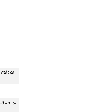
 mặt ca
số km di