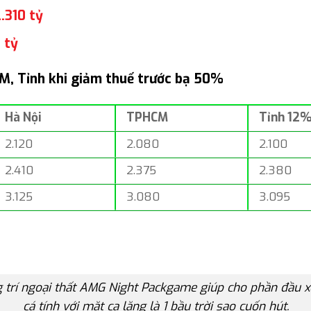
.310 tỷ
 tỷ
CM, Tỉnh khi giảm thuế trước bạ 50%
Hà Nội
TPHCM
Tỉnh 12
2.120
2.080
2.100
2.410
2.375
2.380
3.125
3.080
3.095
g trí ngoại thất AMG Night Packgame giúp cho phần đầu x
cá tính với mặt ca lăng là 1 bầu trời sao cuốn hút.