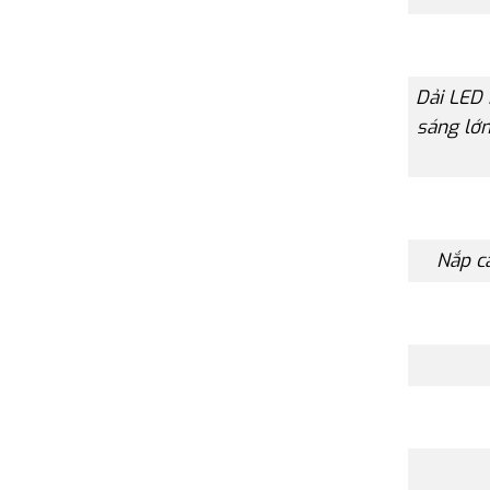
Dải LED 
sáng lớn
Nắp ca