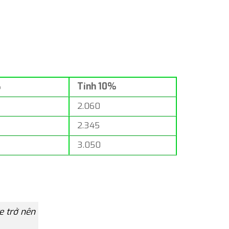
%
Tỉnh 10%
2.060
2.345
3.050
e trở nên