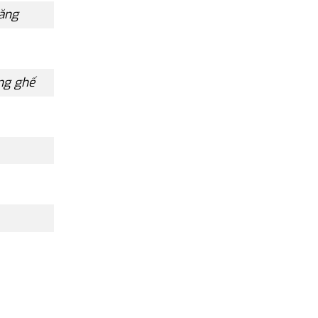
năng
àng ghế