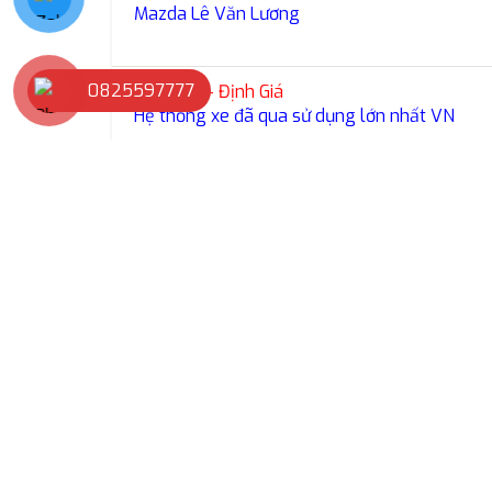
Mazda Lê Văn Lương
0825597777
Mua Bán - Định Giá
Hệ thống xe đã qua sử dụng lớn nhất VN
Giá xe Mazda CX50 202
Giá xe Mazda CX-50 – 999.000.000đ
Giá xe Mazda CX-50 lăn bánh tại Hà N
Giá Lăn Bánh
Hà
CX-50
1.1
Hình ảnh Mazda CX-50 2025