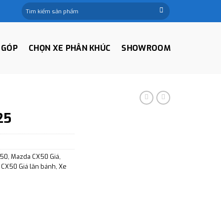
Tìm
kiếm:
 GÓP
CHỌN XE PHÂN KHÚC
SHOWROOM
25
X50
,
Mazda CX50 Giá
,
CX50 Giá lăn bánh
,
Xe