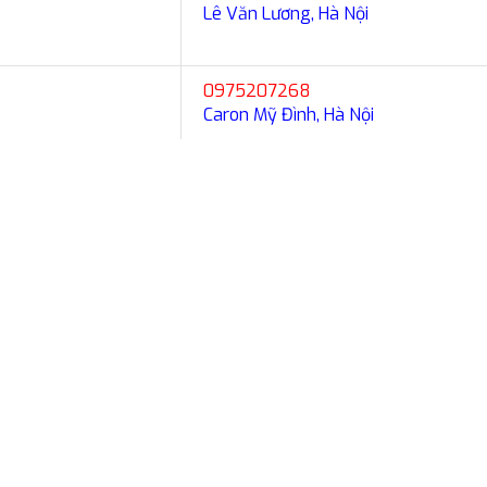
Lê Văn Lương, Hà Nội
0975207268
Caron Mỹ Đình, Hà Nội
5
 (dự kiến)
ội, TPHCM, Tỉnh
 Nội
TPHCM
Tỉnh 12%
20
1.100
1.100