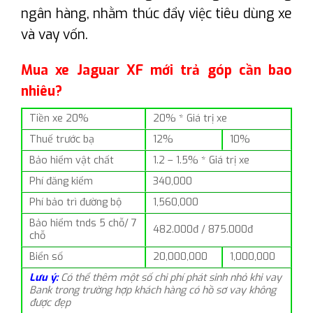
ngân hàng, nhằm thúc đẩy việc tiêu dùng xe
và vay vốn.
Mua xe Jaguar XF mới trả góp cần bao
nhiêu?
Tiền xe 20%
20% * Giá trị xe
Thuế trước bạ
12%
10%
Bảo hiểm vật chất
1.2 – 1.5% * Giá trị xe
Phí đăng kiểm
340,000
Phí bảo trì đường bộ
1,560,000
Bảo hiểm tnds 5 chỗ/ 7
482.000đ / 875.000đ
chỗ
Biển số
20,000,000
1,000,000
Lưu ý:
Có thể thêm một số chi phí phát sinh nhỏ khi vay
Bank trong trường hợp khách hàng có hồ sơ vay không
được đẹp