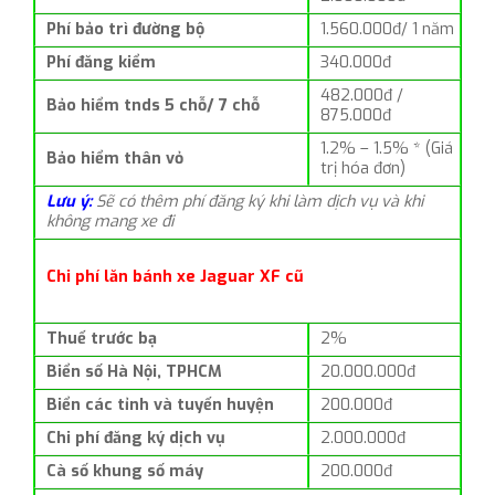
Phí bảo trì đường bộ
1.560.000đ/ 1 năm
Phí đăng kiểm
340.000đ
482.000đ /
Bảo hiểm tnds 5 chỗ/ 7 chỗ
875.000đ
1.2% – 1.5% * (Giá
Bảo hiểm thân vỏ
trị hóa đơn)
Lưu ý:
Sẽ có thêm phí đăng ký khi làm dịch vụ và khi
không mang xe đi
Chi phí lăn bánh xe Jaguar XF cũ
Thuế trước bạ
2%
Biển số Hà Nội, TPHCM
20.000.000đ
Biển các tỉnh và tuyến huyện
200.000đ
Chi phí đăng ký dịch vụ
2.000.000đ
Cà số khung số máy
200.000đ