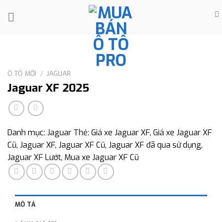
Skip
to
content
Ô TÔ MỚI
/
JAGUAR
Jaguar XF 2025
Danh mục:
Jaguar
Thẻ:
Giá xe Jaguar XF
,
Giá xe Jaguar XF
Cũ
,
Jaguar XF
,
Jaguar XF Cũ
,
Jaguar XF đã qua sử dụng
,
Jaguar XF Lướt
,
Mua xe Jaguar XF Cũ
MÔ TẢ