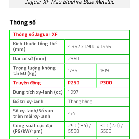
Jaguar XF Màu Bluefire Blue Metallic
Thông số
Thông số Jaguar XF
Kích thước tổng thể
4.962 x 1.900 x 1.456
(mm)
Dài cơ sở (mm)
2960
Trọng lượng không
1735
1819
tải EU (kg)
Truyền động
P250
P300
Dung tích xy-lanh (cc)
1.997
Bố trí xy-lanh
Thẳng hàng
Số xy-lanh/Số van
4/4
trên mỗi xy-lanh
Công suất cực đại
250 (184) /
300 (221) /
(PS/kW/rpm)
5500
5500