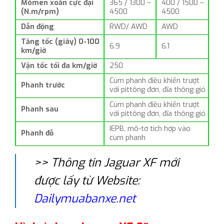
Mômen xoắn cực đại
365 / 1300 –
400 / 1500 –
(N.m/rpm)
4500
4500
Dẫn động
RWD/ AWD
AWD
Tăng tốc (giây) 0-100
6.9
6.1
km/giờ
Vận tốc tối đa km/giờ
250
Cùm phanh điều khiển trượt
Phanh trước
với pittông đơn, đĩa thông gió
Cùm phanh điều khiển trượt
Phanh sau
với pittông đơn, đĩa thông gió
IEPB, mô-tơ tích hợp vào
Phanh đỗ
cùm phanh
>> Thông tin Jaguar XF mới
được lấy từ Website:
Dailymuabanxe.net