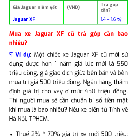
Trả góp
Giá Jaguar niêm yết
(VND)
cần?
Jaguar XF
1.4 – 1.6 tỷ
Mua xe Jaguar XF cũ trả góp cần bao
nhiêu?
¶ Ví dụ
:
Một chiếc xe Jaguar XF cũ mới sử
dụng được hơn 1 năm giá lúc mới là 550
triệu đồng, giá giao dịch giữa bên bán và bên
mua trị giá 500 triệu đồng. Ngân hàng thẩm
định giá trị cho vay ở mức 450 triệu đồng.
Thì người mua sẽ cần chuẩn bị số tiền mặt
khi mua là bao nhiêu? Nếu xe biển từ Tỉnh về
Hà Nội, TPHCM.
Thuế 2% * 70% giá trị xe mới 500 triệu: