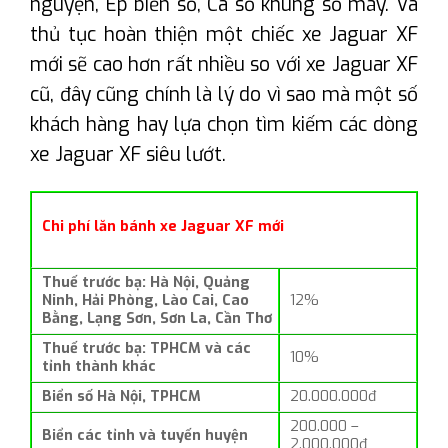
nguyện, Ép biển số, Cà số khung số máy. Và
thủ tục hoàn thiện một chiếc xe Jaguar XF
mới sẽ cao hơn rất nhiều so với xe Jaguar XF
cũ, đây cũng chính là lý do vì sao mà một số
khách hàng hay lựa chọn tìm kiếm các dòng
xe Jaguar XF siêu lướt.
Chi phí lăn bánh xe Jaguar XF mới
Thuế trước bạ: Hà Nội, Quảng
Ninh, Hải Phòng, Lào Cai, Cao
12%
Bằng, Lạng Sơn, Sơn La, Cần Thơ
Thuế trước bạ: TPHCM và các
10%
tỉnh thành khác
Biển số Hà Nội, TPHCM
20.000.000đ
200.000 –
Biển các tỉnh và tuyến huyện
2.000.000đ