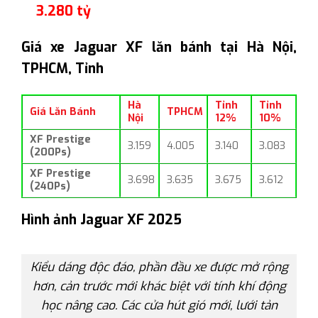
3.280 tỷ
Giá xe Jaguar XF lăn bánh tại Hà Nội,
TPHCM, Tỉnh
Hà
Tỉnh
Tỉnh
Giá Lăn Bánh
TPHCM
Nội
12%
10%
XF Prestige
3.159
4.005
3.140
3.083
(200Ps)
XF Prestige
3.698
3.635
3.675
3.612
(240Ps)
Hình ảnh Jaguar XF 2025
Kiểu dáng độc đáo, phần đầu xe được mở rộng
hơn, cản trước mới khác biệt với tính khí động
học nâng cao. Các cửa hút gió mới, lưới tản