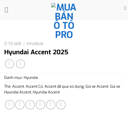
Skip
to
content
Ô TÔ MỚI
/
HYUNDAI
Hyundai Accent 2025
Danh mục:
Hyundai
Thẻ:
Accent
,
Accent Cũ
,
Accent đã qua sử dụng
,
Giá xe Accent
,
Giá xe
Hyundai Accent
,
Hyundai Accent