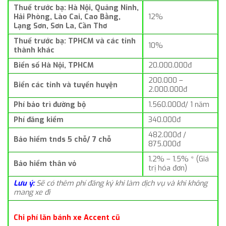
Thuế trước bạ: Hà Nội, Quảng Ninh,
Hải Phòng, Lào Cai, Cao Bằng,
12%
Lạng Sơn, Sơn La, Cần Thơ
Thuế trước bạ: TPHCM và các tỉnh
10%
thành khác
Biển số Hà Nội, TPHCM
20.000.000đ
200.000 –
Biển các tỉnh và tuyến huyện
2.000.000đ
Phí bảo trì đường bộ
1.560.000đ/ 1 năm
Phí đăng kiểm
340.000đ
482.000đ /
Bảo hiểm tnds 5 chỗ/ 7 chỗ
875.000đ
1.2% – 1.5% * (Giá
Bảo hiểm thân vỏ
trị hóa đơn)
Lưu ý:
Sẽ có thêm phí đăng ký khi làm dịch vụ và khi không
mang xe đi
Chi phí lăn bánh xe Accent cũ