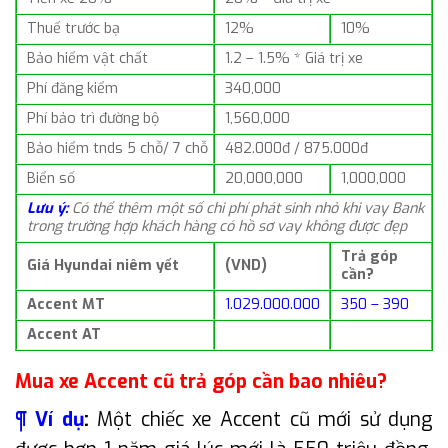
Thuế trước bạ
12%
10%
Bảo hiểm vật chất
1.2 – 1.5% * Giá trị xe
Phí đăng kiểm
340,000
Phí bảo trì đường bộ
1,560,000
Bảo hiểm tnds 5 chỗ/ 7 chỗ
482.000đ / 875.000đ
Biển số
20,000,000
1,000,000
Lưu ý:
Có thể thêm một số chi phí phát sinh nhỏ khi vay Bank
trong trường hợp khách hàng có hồ sơ vay không được đẹp
Trả góp
Giá Hyundai niêm yết
(VND)
cần?
Accent MT
1.029.000.000
350 – 390
Accent AT
Mua xe Accent cũ trả góp cần bao nhiêu?
¶ Ví dụ
:
Một chiếc xe Accent cũ mới sử dụng