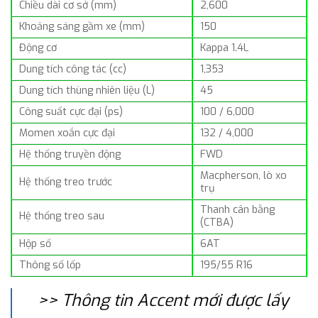
Chiều dài cơ sở (mm)
2,600
Khoảng sáng gầm xe (mm)
150
Động cơ
Kappa 1.4L
Dung tích công tác (cc)
1,353
Dung tích thùng nhiên liệu (L)
45
Công suất cực đại (ps)
100 / 6,000
Momen xoắn cực đại
132 / 4,000
Hệ thống truyền động
FWD
Macpherson, lò xo
Hệ thống treo trước
trụ
Thanh cân bằng
Hệ thống treo sau
(CTBA)
Hộp số
6AT
Thông số lốp
195/55 R16
>> Thông tin Accent mới được lấy