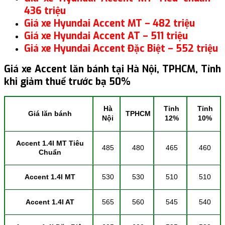
436 triệu
Giá xe Hyundai Accent MT – 482 triệu
Giá xe Hyundai Accent AT – 511 triệu
Giá xe Hyundai Accent Đặc Biệt – 552 triệu
Giá xe Accent lăn bánh tại Hà Nội, TPHCM, Tỉnh
khi giảm thuế trước bạ 50%
Hà
Tỉnh
Tỉnh
Giá lăn bánh
TPHCM
Nội
12%
10%
Accent 1.4l MT Tiêu
485
480
465
460
Chuẩn
Accent 1.4l MT
530
530
510
510
Accent 1.4l AT
565
560
545
540