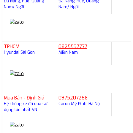
Đà Nẵng, Huế, Quảng
Đà Nẵng, Huế, Quảng
Nam/ Ngãi
Nam/ Ngãi
TPHCM
0825597777
Hyundai Sài Gòn
Miền Nam
Mua Bán - Định Giá
0975207268
Hệ thống xe đã qua sử
Caron Mỹ Đình, Hà Nội
dụng lớn nhất VN