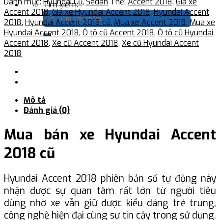
Danh mục:
Hyundai Cũ
,
Sedan
Thẻ:
Accent 2018
,
Giá xe
Tìm kiếm:
Accent 2018
,
Giá xe Hyundai Accent 2018
,
Hyundai Accent
2018
,
Hyundai Accent 2018 cũ
,
Mua xe Accent 2018
,
Mua xe
Hyundai Accent 2018
,
Ô tô cũ Accent 2018
,
Ô tô cũ Hyundai
Accent 2018
,
Xe cũ Accent 2018
,
Xe cũ Hyundai Accent
2018
Mô tả
Đánh giá (0)
Mua bán xe Hyundai Accent
2018 cũ
Hyundai Accent 2018 phiên bản số tự động này
nhận được sự quan tâm rất lớn từ người tiêu
dùng nhờ xe vẫn giữ được kiểu dáng trẻ trung,
công nghệ hiện đại cùng sự tin cậy trong sử dụng.