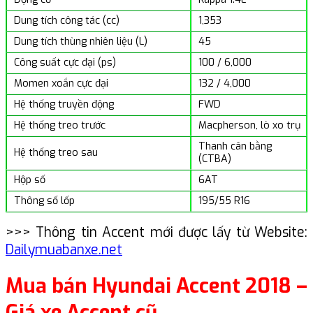
Dung tích công tác (cc)
1,353
Dung tích thùng nhiên liệu (L)
45
Công suất cực đại (ps)
100 / 6,000
Momen xoắn cực đại
132 / 4,000
Hệ thống truyền động
FWD
Hệ thống treo trước
Macpherson, lò xo trụ
Thanh cân bằng
Hệ thống treo sau
(CTBA)
Hộp số
6AT
Thông số lốp
195/55 R16
>>> Thông tin Accent mới được lấy từ Website:
Dailymuabanxe.net
Mua bán Hyundai Accent 2018 –
Giá xe Accent cũ