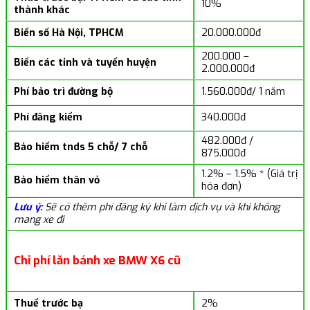
10%
thành khác
Biển số Hà Nội, TPHCM
20.000.000đ
200.000 –
Biển các tỉnh và tuyến huyện
2.000.000đ
Phí bảo trì đường bộ
1.560.000đ/ 1 năm
Phí đăng kiểm
340.000đ
482.000đ /
Bảo hiểm tnds 5 chỗ/ 7 chỗ
875.000đ
1.2% – 1.5% * (Giá trị
Bảo hiểm thân vỏ
hóa đơn)
Lưu ý:
Sẽ có thêm phí đăng ký khi làm dịch vụ và khi không
mang xe đi
Chi phí lăn bánh xe BMW X6 cũ
Thuế trước bạ
2%