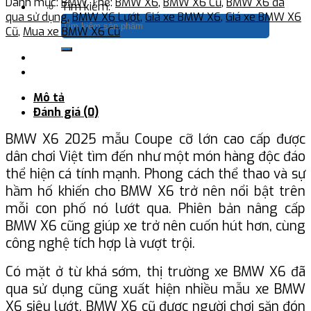
Danh mục:
BMW
Thẻ:
BMW X6
,
BMW X6 Cũ
,
BMW X6 đã
Tìm kiếm:
qua sử dụng
,
BMW X6 Lướt
,
Giá xe BMW X6
,
Giá xe BMW X6
Cũ
,
Mua xe BMW X6 Cũ
Mô tả
Đánh giá (0)
BMW X6 2025 mẫu Coupe cỡ lớn cao cấp được
dân chơi Việt tìm đến như một món hàng độc đáo
thể hiện cá tính mạnh. Phong cách thể thao và sự
hầm hố khiến cho BMW X6 trở nên nổi bật trên
mỗi con phố nó lướt qua. Phiên bản nâng cấp
BMW X6 cũng giúp xe trở nên cuốn hút hơn, cùng
công nghệ tích hợp là vượt trội.
Có mặt ở từ khá sớm, thị trường xe BMW X6 đã
qua sử dụng cũng xuất hiện nhiều mẫu xe BMW
X6 siêu lướt, BMW X6 cũ được người chơi săn đón