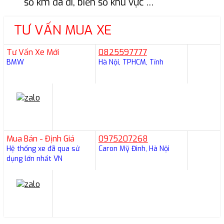
số km đã đi, biển số khu vực …
TƯ VẤN MUA XE
Tư Vấn Xe Mới
0825597777
BMW
Hà Nội, TPHCM, Tỉnh
Mua Bán - Định Giá
0975207268
Hệ thống xe đã qua sử
Caron Mỹ Đình, Hà Nội
dụng lớn nhất VN