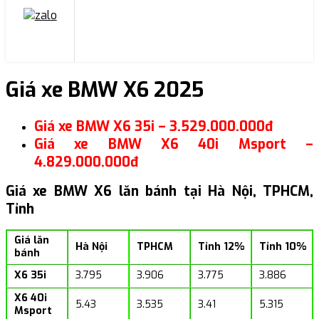
Giá xe BMW X6 2025
Giá xe BMW X6 35i – 3.529.000.000đ
Giá xe BMW X6 40i Msport –
4.829.000.000đ
Giá xe BMW X6 lăn bánh tại Hà Nội, TPHCM,
Tỉnh
Giá lăn
Hà Nội
TPHCM
Tỉnh 12%
Tỉnh 10%
bánh
X6 35i
3.795
3.906
3.775
3.886
X6 40i
5.43
3.535
3.41
5.315
Msport