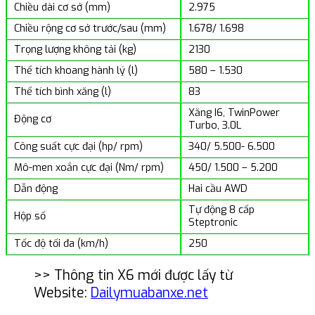
Chiều dài cơ sở (mm)
2.975
Chiều rộng cơ sở trước/sau (mm)
1.678/ 1.698
Trọng lượng không tải (kg)
2130
Thể tích khoang hành lý (l)
580 – 1.530
Thể tích bình xăng (l)
83
Xăng I6, TwinPower
Động cơ
Turbo, 3.0L
Công suất cực đại (hp/ rpm)
340/ 5.500- 6.500
Mô-men xoắn cực đại (Nm/ rpm)
450/ 1.500 – 5.200
Dẫn động
Hai cầu AWD
Tự động 8 cấp
Hộp số
Steptronic
Tốc độ tối đa (km/h)
250
>> Thông tin X6 mới được lấy từ
Website:
Dailymuabanxe.net