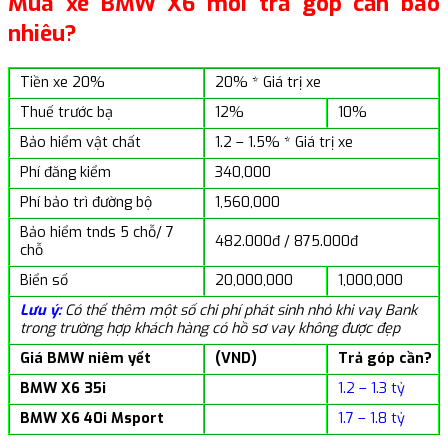
Mua xe BMW X6 mới trả góp cần bao
nhiêu?
Tiền xe 20%
20% * Giá trị xe
Thuế trước bạ
12%
10%
Bảo hiểm vật chất
1.2 – 1.5% * Giá trị xe
Phí đăng kiểm
340,000
Phí bảo trì đường bộ
1,560,000
Bảo hiểm tnds 5 chỗ/ 7
482.000đ / 875.000đ
chỗ
Biển số
20,000,000
1,000,000
Lưu ý:
Có thể thêm một số chi phí phát sinh nhỏ khi vay Bank
trong trường hợp khách hàng có hồ sơ vay không được đẹp
Giá BMW niêm yết
(VND)
Trả góp cần?
BMW X6 35i
1.2 – 1.3 tỷ
BMW X6 40i Msport
1.7 – 1.8 tỷ