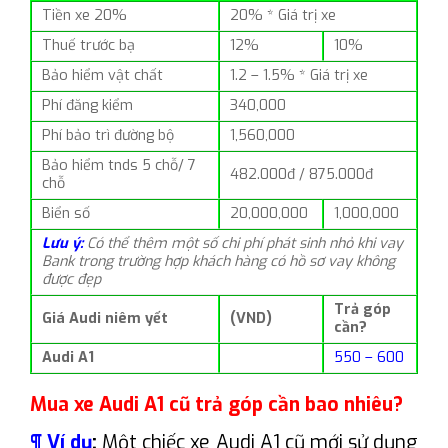
Tiền xe 20%
20% * Giá trị xe
Thuế trước bạ
12%
10%
Bảo hiểm vật chất
1.2 – 1.5% * Giá trị xe
Phí đăng kiểm
340,000
Phí bảo trì đường bộ
1,560,000
Bảo hiểm tnds 5 chỗ/ 7
482.000đ / 875.000đ
chỗ
Biển số
20,000,000
1,000,000
Lưu ý:
Có thể thêm một số chi phí phát sinh nhỏ khi vay
Bank trong trường hợp khách hàng có hồ sơ vay không
được đẹp
Trả góp
Giá Audi niêm yết
(VND)
cần?
Audi A1
550 – 600
Mua xe Audi A1 cũ trả góp cần bao nhiêu?
¶ Ví dụ
:
Một chiếc xe Audi A1 cũ mới sử dụng