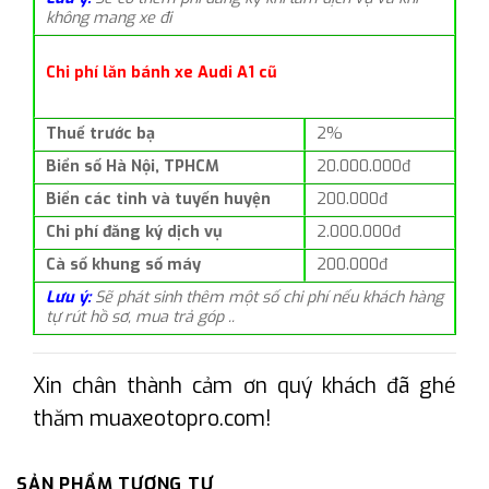
không mang xe đi
Chi phí lăn bánh xe Audi A1 cũ
Thuế trước bạ
2%
Biển số Hà Nội, TPHCM
20.000.000đ
Biển các tỉnh và tuyến huyện
200.000đ
Chi phí đăng ký dịch vụ
2.000.000đ
Cà số khung số máy
200.000đ
Lưu ý:
Sẽ phát sinh thêm một số chi phí nếu khách hàng
tự rút hồ sơ, mua trả góp ..
Xin chân thành cảm ơn quý khách đã ghé
thăm muaxeotopro.com!
SẢN PHẨM TƯƠNG TỰ