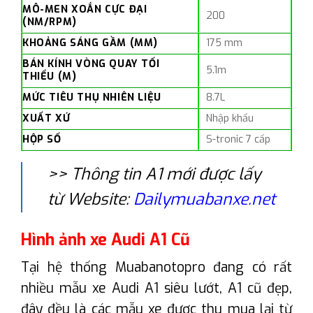
MÔ-MEN XOẮN CỰC ĐẠI
200
(NM/RPM)
KHOẢNG SÁNG GẦM (MM)
175 mm
BÁN KÍNH VÒNG QUAY TỐI
5.1m
THIỂU (M)
MỨC TIÊU THỤ NHIÊN LIỆU
8.7L
XUẤT XỨ
Nhập khẩu
HỘP SỐ
S-tronic 7 cấp
>> Thông tin A1 mới được lấy
từ Website:
Dailymuabanxe.net
Hình ảnh xe Audi A1 Cũ
Tại hệ thống Muabanotopro đang có rất
nhiều mẫu xe Audi A1 siêu lướt, A1 cũ đẹp,
đây đều là các mẫu xe được thu mua lại từ