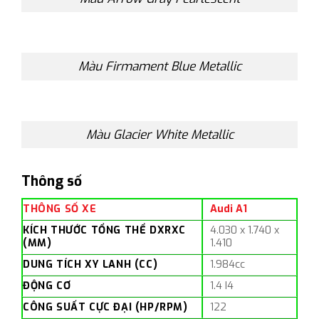
Màu Firmament Blue Metallic
Màu Glacier White Metallic
Thông số
THÔNG SỐ XE
Audi A1
KÍCH THƯỚC TỔNG THỂ DXRXC
4.030 x 1.740 x
(MM)
1.410
DUNG TÍ
CH XY LANH (CC)
1.984cc
ĐỘNG CƠ
1.4 I4
CÔNG SUẤT CỰC ĐẠI (HP/RPM)
122