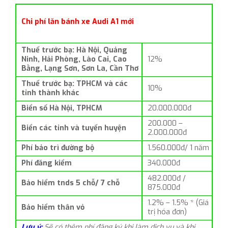
Chi phí lăn bánh xe Audi A1 mới
Thuế trước bạ: Hà Nội, Quảng
Ninh, Hải Phòng, Lào Cai, Cao
12%
Bằng, Lạng Sơn, Sơn La, Cần Thơ
Thuế trước bạ: TPHCM và các
10%
tỉnh thành khác
Biển số Hà Nội, TPHCM
20.000.000đ
200.000 –
Biển các tỉnh và tuyến huyện
2.000.000đ
Phí bảo trì đường bộ
1.560.000đ/ 1 năm
Phí đăng kiểm
340.000đ
482.000đ /
Bảo hiểm tnds 5 chỗ/ 7 chỗ
875.000đ
1.2% – 1.5% * (Giá
Bảo hiểm thân vỏ
trị hóa đơn)
Lưu ý:
Sẽ có thêm phí đăng ký khi làm dịch vụ và khi