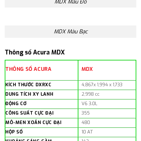
MDX Màu Đỏ
MDX Màu Bạc
Thông số Acura MDX
THÔNG SỐ ACURA
MDX
KÍCH THƯỚC DXRXC
4,867x 1,994 x 1,733
DUNG TÍCH XY LANH
2,998 cc
ĐỘNG CƠ
V6 3.0L
CÔNG SUẤT CỰC ĐẠI
355
MÔ-MEN XOẮN CỰC ĐẠI
480
HỘP SỐ
10 AT