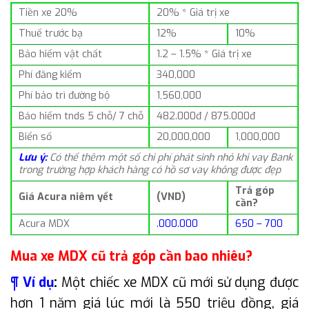
Tiền xe 20%
20% * Giá trị xe
Thuế trước bạ
12%
10%
Bảo hiểm vật chất
1.2 – 1.5% * Giá trị xe
Phí đăng kiểm
340,000
Phí bảo trì đường bộ
1,560,000
Bảo hiểm tnds 5 chỗ/ 7 chỗ
482.000đ / 875.000đ
Biển số
20,000,000
1,000,000
Lưu ý:
Có thể thêm một số chi phí phát sinh nhỏ khi vay Bank
trong trường hợp khách hàng có hồ sơ vay không được đẹp
Trả góp
Giá Acura niêm yết
(VND)
cần?
Acura MDX
.000.000
650 – 700
Mua xe MDX cũ trả góp cần bao nhiêu?
¶ Ví dụ
:
Một chiếc xe MDX cũ mới sử dụng được
hơn 1 năm giá lúc mới là 550 triệu đồng, giá