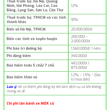
Thuế trước bạ: Hà Nội, Quảng
Ninh, Hải Phòng, Lào Cai, Cao
12%
Bằng, Lạng Sơn, Sơn La, Cần Thơ
Thuế trước bạ: TPHCM và các tỉnh
10%
thành khác
Biển số Hà Nội, TPHCM
20.000.000đ
200.000 –
Biển các tỉnh và tuyến huyện
2.000.000đ
Phí bảo trì đường bộ
1.560.000đ/ 1 năm
Phí đăng kiểm
340.000đ
482.000đ /
Bảo hiểm tnds 5 chỗ/ 7 chỗ
875.000đ
1.2% – 1.5% * (Giá
Bảo hiểm thân vỏ
trị hóa đơn)
Lưu ý:
Sẽ có thêm phí đăng ký khi làm dịch vụ và khi không
mang xe đi
Chi phí lăn bánh xe MDX cũ