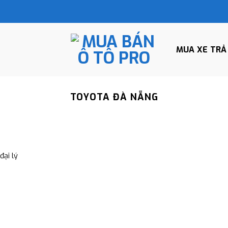
MUA XE TRẢ
TOYOTA ĐÀ NẴNG
ại lý