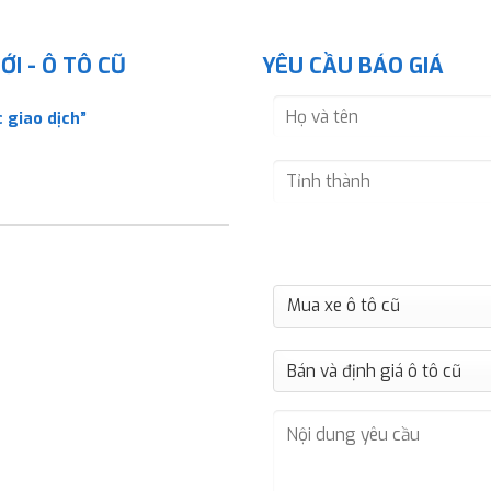
I - Ô TÔ CŨ
YÊU CẦU BÁO GIÁ
 giao dịch”