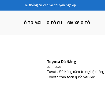
Skip
Hệ thống tư vấn xe chuyên nghiệp
to
content
Ô TÔ MỚI
Ô TÔ CŨ
GIÁ XE Ô TÔ
Toyota Đà Nẵng
02/11/2023
Toyota Đà Nẵng nằm trong hệ thống đ
Toyota trên toàn quốc với việc...