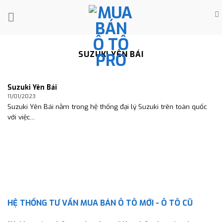
Skip
to
content
SUZUKI YÊN BÁI
Suzuki Yên Bái
11/01/2023
Suzuki Yên Bái nằm trong hệ thống đại lý Suzuki trên toàn quốc
với việc...
HỆ THỐNG TƯ VẤN MUA BÁN Ô TÔ MỚI - Ô TÔ CŨ