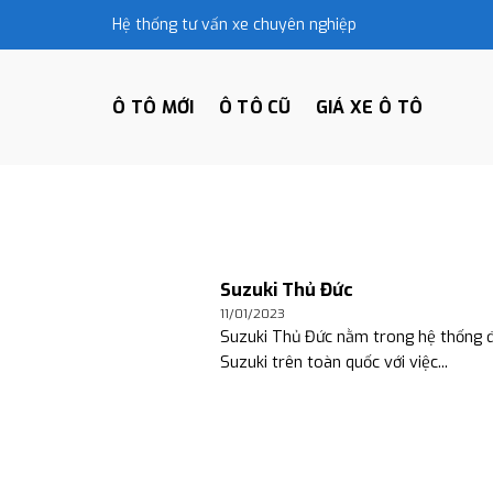
Skip
Hệ thống tư vấn xe chuyên nghiệp
to
content
Ô TÔ MỚI
Ô TÔ CŨ
GIÁ XE Ô TÔ
Suzuki Thủ Đức
11/01/2023
Suzuki Thủ Đức nằm trong hệ thống đ
Suzuki trên toàn quốc với việc...