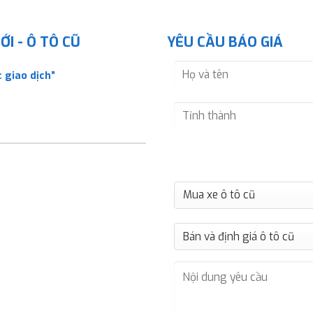
I - Ô TÔ CŨ
YÊU CẦU BÁO GIÁ
 giao dịch”