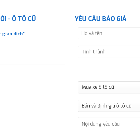
I - Ô TÔ CŨ
YÊU CẦU BÁO GIÁ
 giao dịch”