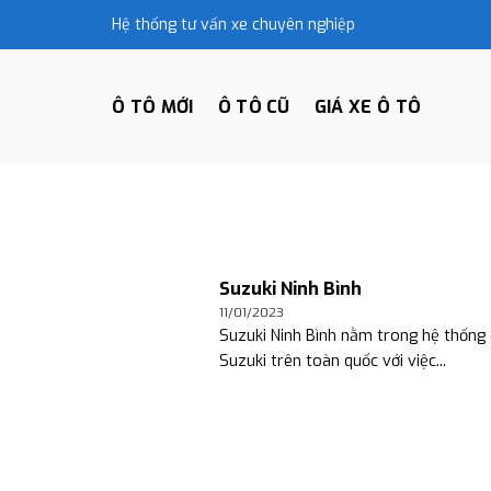
Skip
Hệ thống tư vấn xe chuyên nghiệp
to
content
Ô TÔ MỚI
Ô TÔ CŨ
GIÁ XE Ô TÔ
Suzuki Ninh Bình
11/01/2023
Suzuki Ninh Bình nằm trong hệ thống đ
Suzuki trên toàn quốc với việc...