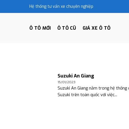
Skip
Hệ thống tư vấn xe chuyên nghiệp
to
content
Ô TÔ MỚI
Ô TÔ CŨ
GIÁ XE Ô TÔ
Suzuki An Giang
15/01/2023
Suzuki An Giang nằm trong hệ thống đ
Suzuki trên toàn quốc với việc...