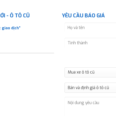
I - Ô TÔ CŨ
YÊU CẦU BÁO GIÁ
 giao dịch”