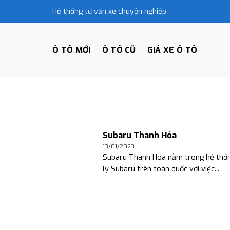
Skip
Hệ thống tư vấn xe chuyên nghiệp
to
content
Ô TÔ MỚI
Ô TÔ CŨ
GIÁ XE Ô TÔ
Subaru Thanh Hóa
13/01/2023
Subaru Thanh Hóa nằm trong hệ thốn
lý Subaru trên toàn quốc với việc...