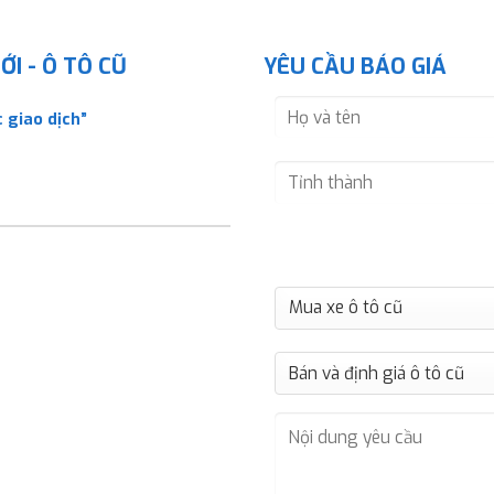
I - Ô TÔ CŨ
YÊU CẦU BÁO GIÁ
 giao dịch”