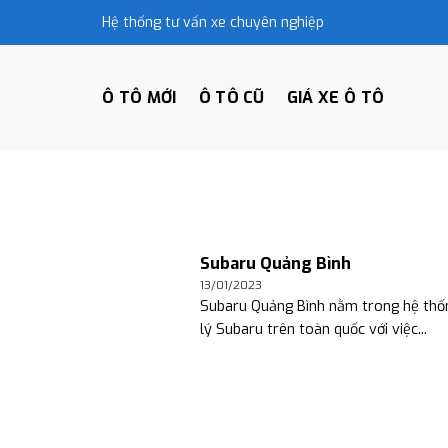
Skip
Hệ thống tư vấn xe chuyên nghiệp
to
content
Ô TÔ MỚI
Ô TÔ CŨ
GIÁ XE Ô TÔ
Subaru Quảng Bình
13/01/2023
Subaru Quảng Bình nằm trong hệ thốn
lý Subaru trên toàn quốc với việc...