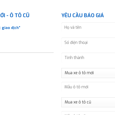
I - Ô TÔ CŨ
YÊU CẦU BÁO GIÁ
 giao dịch”