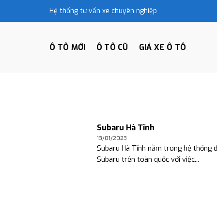
Skip
Hệ thống tư vấn xe chuyên nghiệp
to
content
Ô TÔ MỚI
Ô TÔ CŨ
GIÁ XE Ô TÔ
Subaru Hà Tĩnh
13/01/2023
Subaru Hà Tĩnh nằm trong hệ thống đạ
Subaru trên toàn quốc với việc...