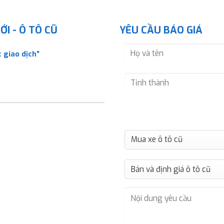
I - Ô TÔ CŨ
YÊU CẦU BÁO GIÁ
 giao dịch”