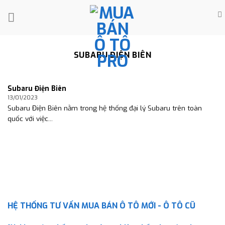
Skip
to
content
SUBARU ĐIỆN BIÊN
Subaru Điện Biên
13/01/2023
Subaru Điện Biên nằm trong hệ thống đại lý Subaru trên toàn
quốc với việc...
HỆ THỐNG TƯ VẤN MUA BÁN Ô TÔ MỚI - Ô TÔ CŨ