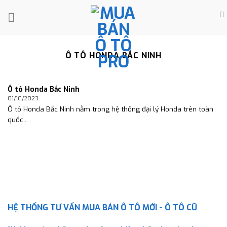
Skip
to
content
Ô TÔ HONDA BẮC NINH
Ô tô Honda Bắc Ninh
01/10/2023
Ô tô Honda Bắc Ninh nằm trong hệ thống đại lý Honda trên toàn
quốc...
HỆ THỐNG TƯ VẤN MUA BÁN Ô TÔ MỚI - Ô TÔ CŨ