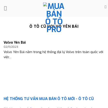
Skip
to
content
Ô TÔ CŨ VOLVO YÊN BÁI
Volvo Yên Bái
02/11/2023
Volvo Yên Bái nằm trong hệ thống đại lý Volvo trên toàn quốc với
việc...
HỆ THỐNG TƯ VẤN MUA BÁN Ô TÔ MỚI - Ô TÔ CŨ