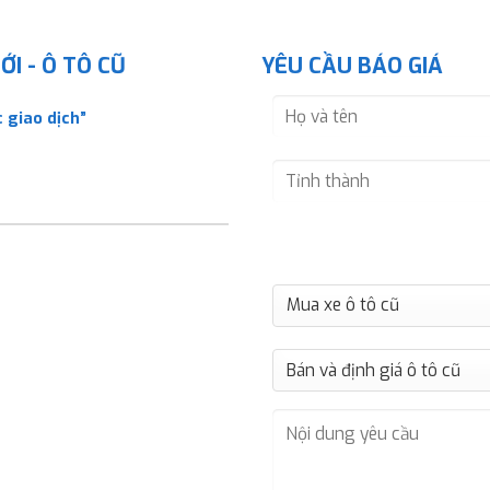
I - Ô TÔ CŨ
YÊU CẦU BÁO GIÁ
 giao dịch”