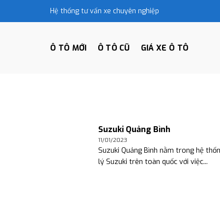
Skip
Hệ thống tư vấn xe chuyên nghiệp
to
content
Ô TÔ MỚI
Ô TÔ CŨ
GIÁ XE Ô TÔ
Suzuki Quảng Bình
11/01/2023
Suzuki Quảng Bình nằm trong hệ thốn
lý Suzuki trên toàn quốc với việc...