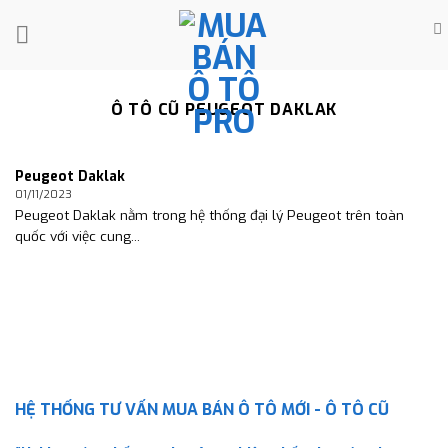
Skip
to
content
Ô TÔ CŨ PEUGEOT DAKLAK
Peugeot Daklak
01/11/2023
Peugeot Daklak nằm trong hệ thống đại lý Peugeot trên toàn
quốc với việc cung...
HỆ THỐNG TƯ VẤN MUA BÁN Ô TÔ MỚI - Ô TÔ CŨ