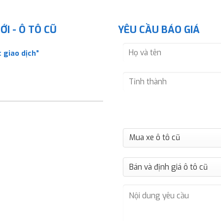
I - Ô TÔ CŨ
YÊU CẦU BÁO GIÁ
 giao dịch”