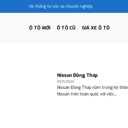
Skip
Hệ thống tư vấn xe chuyên nghiệp
to
content
Ô TÔ MỚI
Ô TÔ CŨ
GIÁ XE Ô TÔ
Nissan Đồng Tháp
01/11/2023
Nissan Đồng Tháp nằm trong hệ thống
Nissan trên toàn quốc với việc...