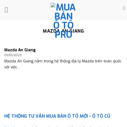
Skip
to
content
MAZDA AN GIANG
Mazda An Giang
01/10/2023
Mazda An Giang nằm trong hệ thống đại lý Mazda trên toàn quốc
với việc...
HỆ THỐNG TƯ VẤN MUA BÁN Ô TÔ MỚI - Ô TÔ CŨ