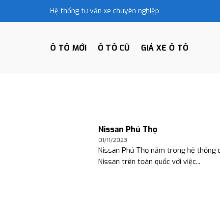
Skip
Hệ thống tư vấn xe chuyên nghiệp
to
content
Ô TÔ MỚI
Ô TÔ CŨ
GIÁ XE Ô TÔ
Nissan Phú Thọ
01/11/2023
Nissan Phú Thọ nằm trong hệ thống đ
Nissan trên toàn quốc với việc...