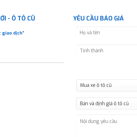
I - Ô TÔ CŨ
YÊU CẦU BÁO GIÁ
 giao dịch”