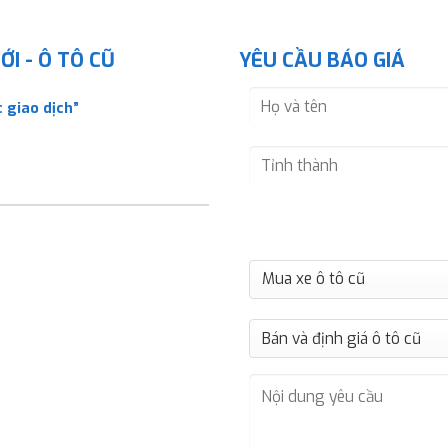
I - Ô TÔ CŨ
YÊU CẦU BÁO GIÁ
 giao dịch”