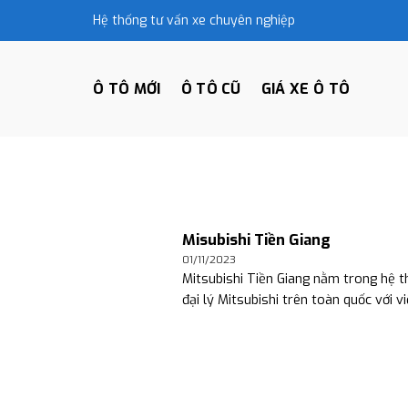
Skip
Hệ thống tư vấn xe chuyên nghiệp
to
content
Ô TÔ MỚI
Ô TÔ CŨ
GIÁ XE Ô TÔ
Misubishi Tiền Giang
01/11/2023
Mitsubishi Tiền Giang nằm trong hệ t
đại lý Mitsubishi trên toàn quốc với việ