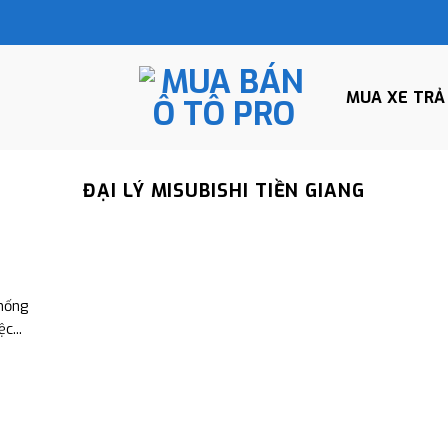
MUA XE TRẢ
ĐẠI LÝ MISUBISHI TIỀN GIANG
hống
c...