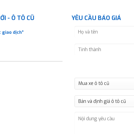
I - Ô TÔ CŨ
YÊU CẦU BÁO GIÁ
 giao dịch”