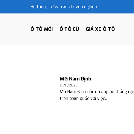
Skip
Hệ thống tư vấn xe chuyên nghiệp
to
content
Ô TÔ MỚI
Ô TÔ CŨ
GIÁ XE Ô TÔ
MG Nam Định
01/11/2023
MG Nam Định nằm trong hệ thống đại
trên toàn quốc với việc...