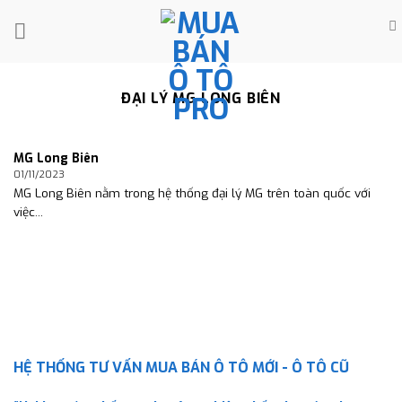
Skip
to
content
ĐẠI LÝ MG LONG BIÊN
MG Long Biên
01/11/2023
MG Long Biên nằm trong hệ thống đại lý MG trên toàn quốc với
việc...
HỆ THỐNG TƯ VẤN MUA BÁN Ô TÔ MỚI - Ô TÔ CŨ