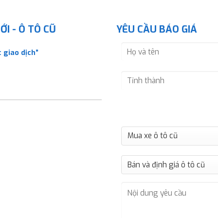
I - Ô TÔ CŨ
YÊU CẦU BÁO GIÁ
 giao dịch”