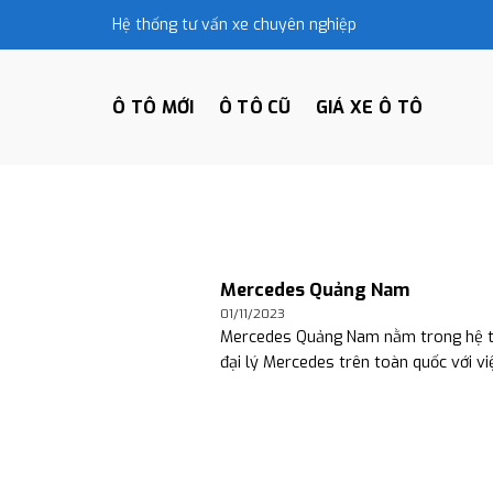
Skip
Hệ thống tư vấn xe chuyên nghiệp
to
content
Ô TÔ MỚI
Ô TÔ CŨ
GIÁ XE Ô TÔ
Mercedes Quảng Nam
01/11/2023
Mercedes Quảng Nam nằm trong hệ 
đại lý Mercedes trên toàn quốc với việ