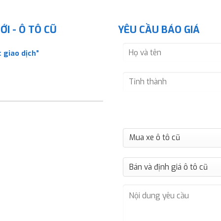
I - Ô TÔ CŨ
YÊU CẦU BÁO GIÁ
 giao dịch”