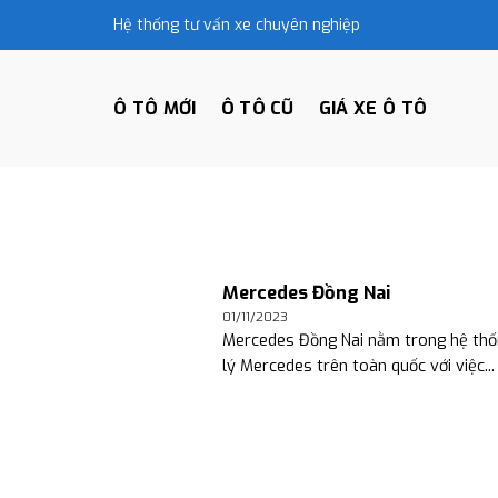
Skip
Hệ thống tư vấn xe chuyên nghiệp
to
content
Ô TÔ MỚI
Ô TÔ CŨ
GIÁ XE Ô TÔ
Mercedes Đồng Nai
01/11/2023
Mercedes Đồng Nai nằm trong hệ thố
lý Mercedes trên toàn quốc với việc...