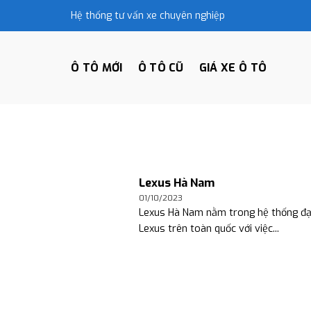
Skip
Hệ thống tư vấn xe chuyên nghiệp
to
content
Ô TÔ MỚI
Ô TÔ CŨ
GIÁ XE Ô TÔ
Lexus Hà Nam
01/10/2023
Lexus Hà Nam nằm trong hệ thống đại
Lexus trên toàn quốc với việc...