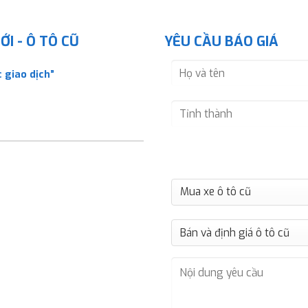
I - Ô TÔ CŨ
YÊU CẦU BÁO GIÁ
 giao dịch”